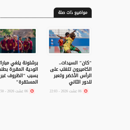
مواضيع ذات صلة
برشلونة يلغي مبارات
"كان" السيدات..
الودية المقررة بطن
الكاميرون تتغلب على
بسبب "الظروف غبر
الرأس الأخضر وتعبر
المستقرة"
للدور الثاني
06 غشت 2026 - 21:50
06 غشت 2026 - 22:03