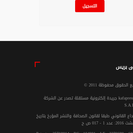
التسجيل
ى بريس
يع الحقوق محفوظة 2011
جريدة إلكترونية مستقلة تصدر عن الشركة kafapresse -
S.A.
داع القانوني طبقا لقانون الصحافة والنشر المؤرخ بتاريخ