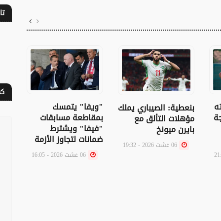
تا
كف
ه
"ويفا" يتمسك
كأس 
بنعطية: الصيباري يملك
جة
بمقاطعة مسابقات
الجي
مؤهلات التألق مع
"فيفا" ويشترط
يتفا
بايرن ميونخ
ضمانات لتجاوز الأزمة
التم
06 غشت 2026 - 19:32
ويت
06 غشت 2026 - 16:05