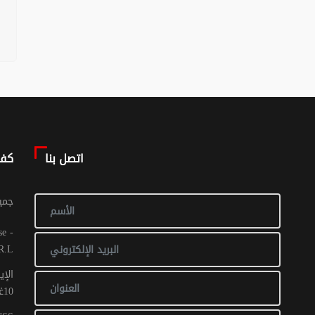
اتصل بنا
كف
© جم
R.L
الإي
10غشت 2016: عدد 1 - 017 ص ح