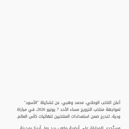
أعلن الناخب الوطني، محمد وهبي، عن تشكيلة "الأسود"
لمواجهة منتخب النرويج مساء الأحد 7 يونيو 2026، في مباراة
ودية، تندرج ضمن استعدادات المنتخبين لنهائيات كأس العالم.
وستُجرى المباراة على أرضية ملعب ريد بول أرينا بمدينة