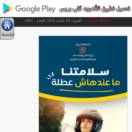
هيئة التحرير
السبت 08 غشت 2026 العدد : 5492
الرئيسية