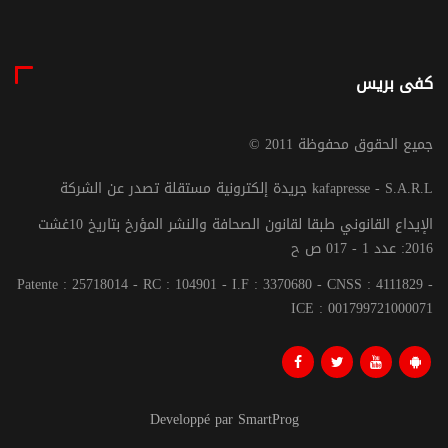
كفى بريس
© جميع الحقوق محفوظة 2011
جريدة إلكترونية مستقلة تصدر عن الشركة kafapresse - S.A.R.L
الإيداع القانوني طبقا لقانون الصحافة والنشر المؤرخ بتاريخ 10غشت
2016: عدد 1 - 017 ص ح
Patente : 25718014 - RC : 104901 - I.F : 3370680 - CNSS : 4111829 -
ICE : 001799721000071
Developpé par SmartProg