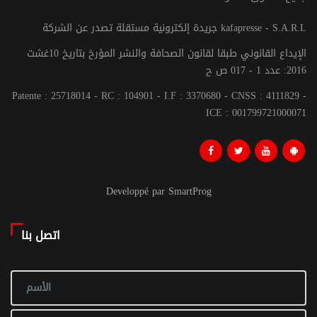
جريدة إلكترونية مستقلة تصدر عن الشركة kafapresse - S.A.R.L
الإيداع القانوني طبقا لقانون الصحافة والنشر المؤرخ بتاريخ 10غشت
2016: عدد 1 - 017 ص ح
Patente : 25718014 - RC : 104901 - I.F : 3370680 - CNSS : 4111829 -
ICE : 001799721000071
Developpé par SmartProg
اتصل بنا