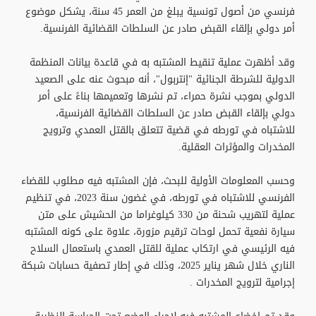
فرنسي من أصول تونسية يبلغ من العمر 45 سنة، يشكل موضوع
أمر دولي بإلقاء القبض صادر عن السلطات القضائية الفرنسية.
وقد أظهرت عملية تنقيط المشتبه به في قاعدة بيانات المنظمة
الدولية للشرطة الجنائية "إنتربول"، أنه مبحوث عنه على الصعيد
الدولي بموجب نشرة حمراء، تم نشرها وتعميمها بناءً على أمر
دولي بإلقاء القبض صادر عن السلطات القضائية الفرنسية،
للاشتباه في تورطه في قضية تتعلق بالقتل العمدي وترويج
المخدرات والمؤثرات العقلية.
وحسب المعلومات الأولية للبحث، فإن المشتبه فيه مطلوب للقضاء
الفرنسي للاشتباه في تورطه، في غضون سنة 2023، في تنظيم
عملية لتهريب شحنة من 330 كيلوغراما من الحشيش على متن
سيارة نفعية تحمل لوحات ترقيم مزورة، علاوة على كونه المشتبه
فيه الرئيسي في ارتكاب عملية للقتل العمدي باستعمال السلاح
الناري خلال شهر يناير 2025، وذلك في إطار تصفية حسابات شبكة
إجرامية لترويج المخدرات .