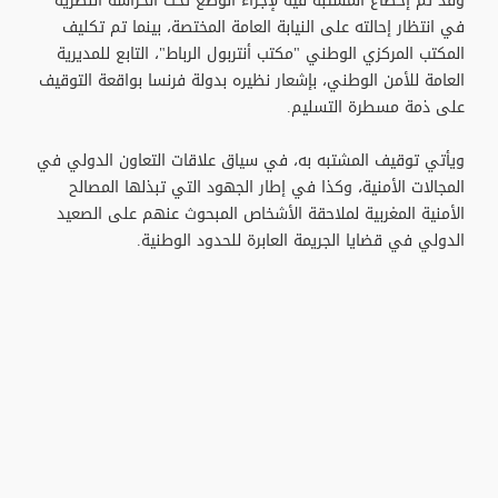
وقد تم إخضاع المشتبه فيه لإجراء الوضع تحت الحراسة النظرية
في انتظار إحالته على النيابة العامة المختصة، بينما تم تكليف
المكتب المركزي الوطني "مكتب أنتربول الرباط"، التابع للمديرية
العامة للأمن الوطني، بإشعار نظيره بدولة فرنسا بواقعة التوقيف
على ذمة مسطرة التسليم.
ويأتي توقيف المشتبه به، في سياق علاقات التعاون الدولي في
المجالات الأمنية، وكذا في إطار الجهود التي تبذلها المصالح
الأمنية المغربية لملاحقة الأشخاص المبحوث عنهم على الصعيد
الدولي في قضايا الجريمة العابرة للحدود الوطنية.