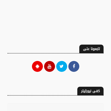
تابعونا على
كفى نيوزليتر