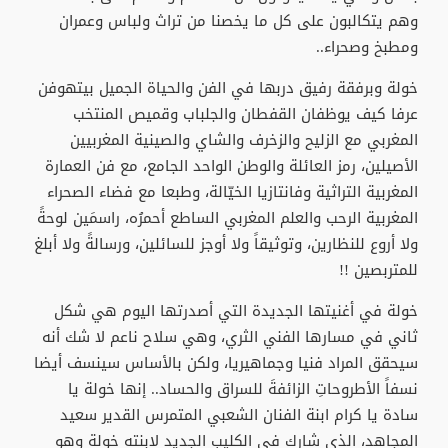
وهم يتكالبون على كل ما يخصنا من تراث ولباس وعمران
ومطبخ وصحراء..
خولة وبرفقة رفيق دربها في الفن والحياة الجميل بيتهوفن
عرفا كيف يوظفان القفطان والجلباب وقميص المنتخب
المغربي مع الزليح والزخرف والشاي والصينية المغربيين
الأصيلين، رمز العائلة والوطن الواحد الجامع، مع فن العمارة
المغربية التراثية وفانتازيا الخيّالة، وطبعا مع فضاء الصحراء
المغربية الرحب والعلم المغربي الساطع أحمرُه، راسمَين لوحةً
ولا أروع للنظارين، وتوثيقاً ولا أوجز للسائلين، ورسالةً ولا أبلغ
للمتربصين !!
خولة في أغنيتها الجديدة التي أصدرتها اليوم هي شكل
ثاني في مسارها الفني الثري، وهي سلاح ناعم لا شك أنه
سيحقق المراد فنيا وجماهيريا، ولكن بالأساس سينسف أيضا
نسفاً الأطروحاتِ الزائفةَ للسراق والحساد.. إنها خولة يا
سادة يا كرام ابنة الفنان الشعبي المتمرس القدير سعيد
المجاهد، الذي شارك في الكليب الجديد لابنته خولة وهو