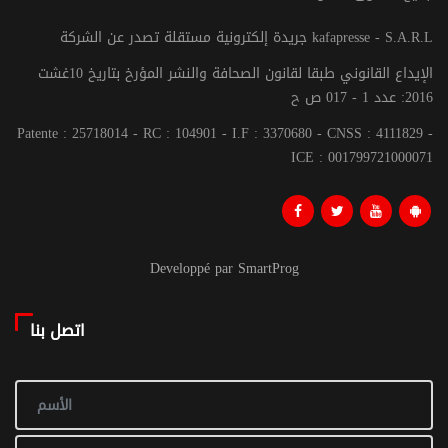
جريدة إلكترونية مستقلة تصدر عن الشركة kafapresse - S.A.R.L
الإيداع القانوني طبقا لقانون الصحافة والنشر المؤرخ بتاريخ 10غشت
2016: عدد 1 - 017 ص ح
Patente : 25718014 - RC : 104901 - I.F : 3370680 - CNSS : 4111829 -
ICE : 001799721000071
Developpé par SmartProg
اتصل بنا