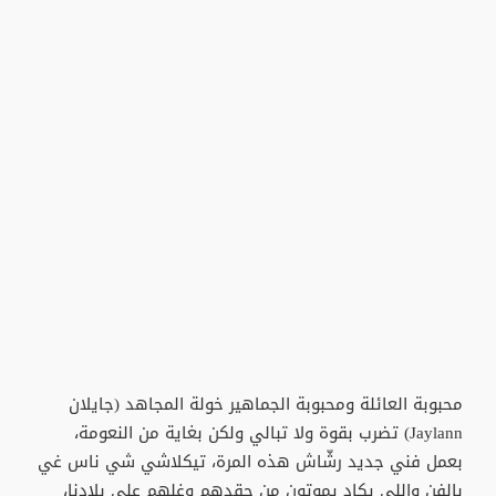
محبوبة العائلة ومحبوبة الجماهير خولة المجاهد (جايلان
Jaylann) تضرب بقوة ولا تبالي ولكن بغاية من النعومة،
بعمل فني جديد رشّاش هذه المرة، تيكلاشي شي ناس غي
بالفن واللي يكاد يموتون من حقدهم وغلهم على بلادنا،