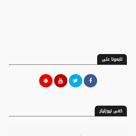
تابعونا على
كفى نيوزليتر