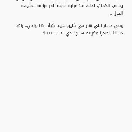
يداعب الكمان، لذلك فلا غرابة فابنة الوز عوّامة بطبيعة
الحال...
وفي خاطر اللي هاز في گليبو علِينا كِية.. ها ولدي.. راها
ديالنا الصحرا مغربية ها وليدي...!! سيييييك