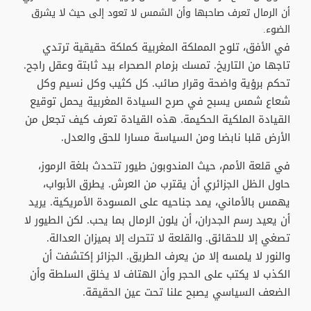
أن الرمال تعرف صاحبها وأن الشمس لا تعود إلى حيث لا يشرق
الضوء.
في الأفق، تلوح المملكة المغربية كملكة حقيقية ترتدي
تاجها من التاريخ. تمسك بزمام الصحراء بيد ثابتة وعقل راجح.
تحكم برؤية واضحة وقرار صائب. كل كثيب وكل نسيم وكل
شعاع شمس يسبح في صرح السيادة المغربية يحمل توقيع
القيادة الملكية الحكيمة. هذه القيادة تعرف كيف تجعل من
الأرض قلبا نابضا ومن السياسة مسارا للحق والعدل.
في قلعة الأمم، حيث المندوبون طيور تتحدث بلغة الرموز،
حاول الظل الجزائري أن يقترب من العرش. يطرق الأبواب،
يهمس بالأماني، يمد جناحيه على المسودة الأمريكية. يريد
أن يعيد رسم الجدران، أن يلون الرمال بما يحب. لكن الطيور لا
تصغي إلا للحقائق. والقلعة لا تتحرك إلا بميزان العدالة.
والنور لا يلمسه إلا من يعرف الطريق. الجزائر إكتشفت أن
الكذب لا يكتب على الحجر وأن الهتاف لا يخلق السلطة وأن
الضعف السياسي يصبح علنا تحت عين الحقيقة.