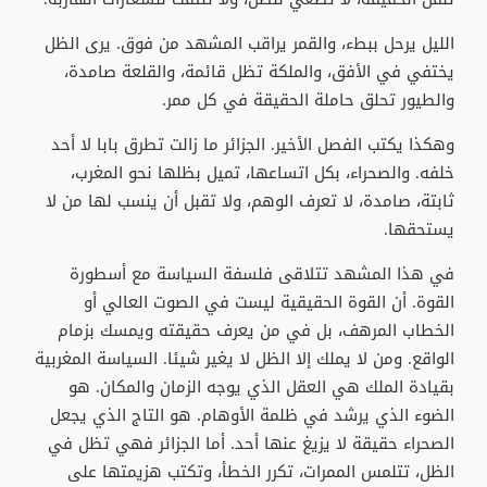
الليل يرحل ببطء، والقمر يراقب المشهد من فوق. يرى الظل
يختفي في الأفق، والملكة تظل قائمة، والقلعة صامدة،
والطيور تحلق حاملة الحقيقة في كل ممر.
وهكذا يكتب الفصل الأخير. الجزائر ما زالت تطرق بابا لا أحد
خلفه. والصحراء، بكل اتساعها، تميل بظلها نحو المغرب،
ثابتة، صامدة، لا تعرف الوهم، ولا تقبل أن ينسب لها من لا
يستحقها.
في هذا المشهد تتلاقى فلسفة السياسة مع أسطورة
القوة. أن القوة الحقيقية ليست في الصوت العالي أو
الخطاب المرهف، بل في من يعرف حقيقته ويمسك بزمام
الواقع. ومن لا يملك إلا الظل لا يغير شيئا. السياسة المغربية
بقيادة الملك هي العقل الذي يوجه الزمان والمكان. هو
الضوء الذي يرشد في ظلمة الأوهام. هو التاج الذي يجعل
الصحراء حقيقة لا يزيغ عنها أحد. أما الجزائر فهي تظل في
الظل، تتلمس الممرات، تكرر الخطأ، وتكتب هزيمتها على