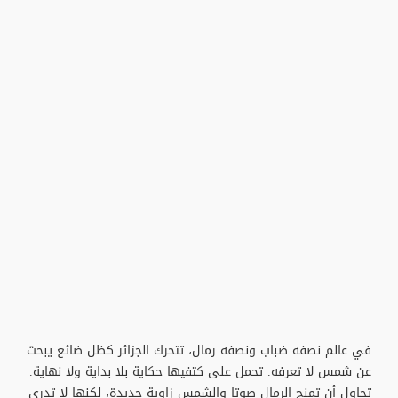
في عالم نصفه ضباب ونصفه رمال، تتحرك الجزائر كظل ضائع يبحث
عن شمس لا تعرفه. تحمل على كتفيها حكاية بلا بداية ولا نهاية.
تحاول أن تمنح الرمال صوتا والشمس زاوية جديدة، لكنها لا تدري