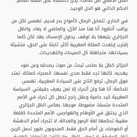
النص الأممي ظل صامدا، يكرر كالصلاة على ألسنة العالم:
الحكم الذاتي هو الحل الوحيد.
في الخارج، تتمايل الرمال كأمواج بحر قديم. تهمس لكل من
يراقب: أنظروا، أنا هنا منذ الأزل، والماضي لا يعاد. والظل
الجزائري يتبعها بلا توقف. يحاول الإمساك بها، لكن كلما
إقترب إبتعدت الملكة المغربية أكثر، ثابتة على الحق، متشبثة
بسيادتها، متجاهلة كل الصيحات والتهديدات.
الجزائر كظل بلا صاحب تبحث عن صوت يصدقه وعن ضوء
يهديه، لكنها تجد فقط صدى نفسها. الصحراء كملكة، تمتد
فوق الرمال، ترفع التاج على السيادة المغربية، تهمس
للحكمة: أنا هنا ولن أتحرك إلا لمن يعرف حقيقتي. السياسة
المغربية كيد حامية وعقل راجح تجعل كل تحرك في الأمم
المتحدة متسقا، مضبوطا، موجها. بعكس الظل الجزائري
الذي يختنق في الأوهام والهواجس. الأمم المتحدة كقلعة
مهيبة تحكمها لغة الرموز والعدالة، لا تتحرك أمام الدهشة
أو الضوضاء، بل أمام الحق فقط. المندوبون طيور تحمل الريح،
تنقل الحقيقة، لا تصغي للظل، ولا تلتفت للشعارات الهاربة.