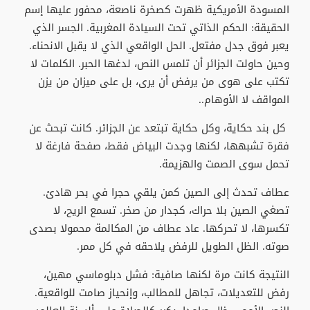
المسودة الأمريكية ظهرت كصخرة ناصعة، محفور عليها إسم
الحقيقة: الحكم الذاتي تحت السيادة المغربية. الجسر الذي
يعبر فوق جدل مفتعل. الحل الواقعي الذي لا يقبل الانحناء.
وحين حاولت الجزائر أن تلمس النص، لدغها الحبر. الكلمات لا
تكتب على هوى من يرفض أن يرى، بل على ميزان من يزن
المواقف لا الأوهام..
كل بند حكاية، وكل حكاية تبتعد عن الجزائر. كانت تبحث عن
فقرة تشبهها، لكنها وجدت البياض فقط، صفحة فارغة لا
تحمل سوى الصمت والهزيمة.
عطاف تحدث إلى الصين كمن يلقي حجرا في بحر هادئ.
تصغي الصين بلا حراك، كجدار من صخر. تسمع الريح، لا
تكسرها، لا تحركها. عاد عطاف من المكالمة محمولا بصدى
صوته. الظل الطويل للرفض يلاحقه في كل ممر.
النتيجة كانت مرة لكنها صافية: فشل دبلوماسي مهين،
رفض للتعديلات، تجاهل للمطالب، وإنحياز صامت للواقعية.