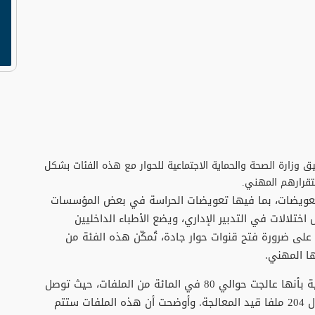
ليق وزارة الصحة والحماية الاجتماعية للحوار مع هذه الفئات بشكل
تقرارهم المهني.
التعويضات، بما فيها تعويضات الحراسة في بعض المؤسسات
ختلالات في التدبير الإداري، ويضع الأطباء الداخليين
لى ضرورة فتح قنوات حوار جادة، تُمكّن هذه الفئة من
ا المهني.
من جهتها، أفادت وزارة الصحة والحماية الاجتماعية بأنها عالجت حوالي 80 في المائة من الملفات، حيث توصل
793 طبيبًا مقيمًا بمستحقاتهم المالية، فيما لا يزال 204 ملفا قيد المعالجة. وأوضحت أن هذه الملفات ستتم