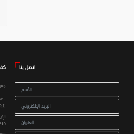
اتصل بنا
كف
© جم
R.L
الإي
10غشت 2016: عدد 1 - 017 ص ح