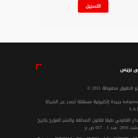
التسجيل
ى بريس
يع الحقوق محفوظة 2011
جريدة إلكترونية مستقلة تصدر عن الشركة kafapresse -
S.A.
داع القانوني طبقا لقانون الصحافة والنشر المؤرخ بتاريخ