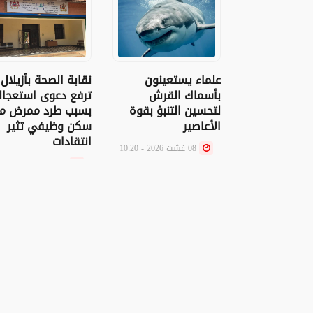
علماء يستعينون
نقابة الصحة بأزيلال
بأسماك القرش
ترفع دعوى استعجال
لتحسين التنبؤ بقوة
بسبب طرد ممرض م
الأعاصير
سكن وظيفي تثير
انتقادات
08 غشت 2026 - 10:20
07 غشت 2026 - 21:54