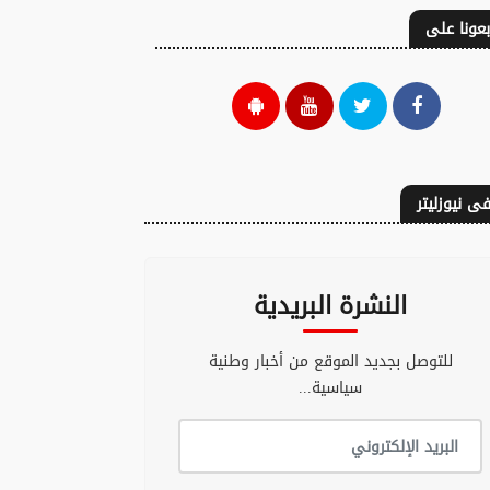
بعونا على
ة: الأمعاء قد
علاج مخصص لارتفاع
ي دورا في تكوين
الكوليسترول قد
ريات إلى جانب
يساهم في خفض
اغ
بعض الملوثات
ى نيوزليتر
الكيميائية بالجسم
05 غشت 2026 - 10:54
05 غشت 2026 - 09:16
النشرة البريدية
للتوصل بجديد الموقع من أخبار وطنية
سياسية...