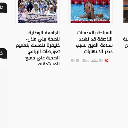
تا
السباحة بالعدسات
الجامعة الوطنية
دراس
ية
اللاصقة قد تهدد
للصحة ببني ملال-
تؤد
ن
سلامة العين بسبب
خنيفرة تتمسك بتعميم
الذك
خطر الالتهابات
تعويضات البرامج
الدم
كف
الصحية على جميع
06 غشت 2026 - 09:10
المستحقين
05 غشت 2026 - 12:01