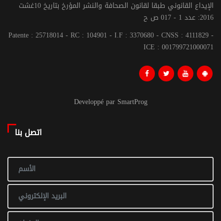
الإيداع القانوني طبقا لقانون الصحافة والنشر المؤرخ بتاريخ 10غشت
2016: عدد 1 - 017 ص ح
Patente : 25718014 - RC : 104901 - I.F : 3370680 - CNSS : 4111829 -
ICE : 001799721000071
Developpé par SmartProg
اتصل بنا