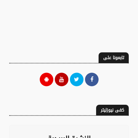
تابعونا على
كفى نيوزليتر