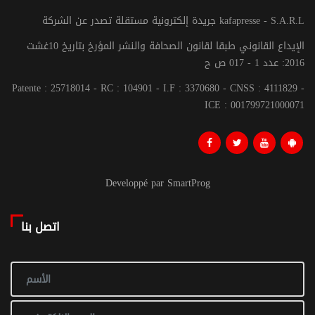
جريدة إلكترونية مستقلة تصدر عن الشركة kafapresse - S.A.R.L
الإيداع القانوني طبقا لقانون الصحافة والنشر المؤرخ بتاريخ 10غشت
2016: عدد 1 - 017 ص ح
Patente : 25718014 - RC : 104901 - I.F : 3370680 - CNSS : 4111829 -
ICE : 001799721000071
Developpé par SmartProg
اتصل بنا