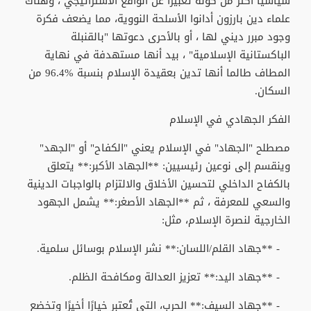
سياسيًا أكثر من كونه تعبيرًا عن الواقع الاستراتيجي ، وهناك
علماء دين بارزون أدانوا الأسلحة النووية، مما يضعف فكرة
وجود مبرر ديني لها ، أو بالأحرى دعوتها "بالقنبلة
الباكستانية الإسلامية" ، بيد أنها مستهدفة في نهاية
المطاف طالما أنها تدين بعقيدة الإسلام بنسبة %96.4 من
السكان.
الفكر الجهادي في الإسلام
مصطلح "الجهاد" في الإسلام يعني "الكفاح" أو "الجهد"
وينقسم إلى نوعين رئيسيين: **الجهاد الأكبر:** يتعلق
بالكفاح الداخلي لتحسين الأخلاق والالتزام بالواجبات الدينية
والسعي للمعرفة ، ثم **الجهاد الأصغر:** يشمل الجهود
الخارجية لنصرة الإسلام، مثل:
- **جهاد القلم/اللسان:** نشر الإسلام بوسائل سلمية.
- **جهاد اليد:** تعزيز العدالة ومكافحة الظلم.
- **جهاد السيف:** الحرب، التي تُعتبر خيارًا أخيرًا وتخضع