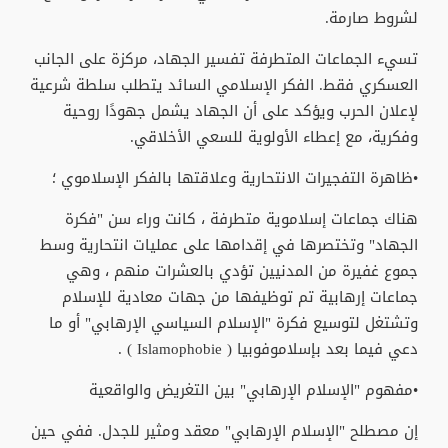
لشروط صارمة.
تسيء الجماعات المتطرفة تفسير الجهاد، مركزة على الجانب
العسكري فقط. الفكر الإسلامي السائد يتطلب سلطة شرعية
لإعلان الحرب ويؤكد على أن الجهاد يشمل جهودًا روحية
وفكرية، مع إعطاء الأولوية للسعي الأخلاقي.
•ظاهرة التفجيرات الانتحارية وعلاقتها بالفكر الإسلاموي ؛
هناك جماعات إسلاموية متطرفة ، كانت وراء سن "فكرة
الجهاد" وتختصرها في إقدامها على عمليات انتحارية وسط
جموع غفيرة من المدنيين تؤدي بالعشرات منهم ، وهي
جماعات إرهابية تم توظيفها من جهات معادية للإسلام
وتشتغل لتوسيع فكرة "الإسلام السياسي الإرهابي" أو ما
دعي فيما بعد بإسلاموفوبيا ( Islamophobie ) .
•مفهوم "الإسلام الإرهابي" بين التغريض والواقعية
إن مصطلح "الإسلام الإرهابي" معقد ومثير للجدل. ففي حين