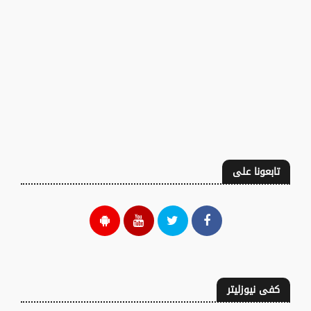
تابعونا على
كفى نيوزليتر