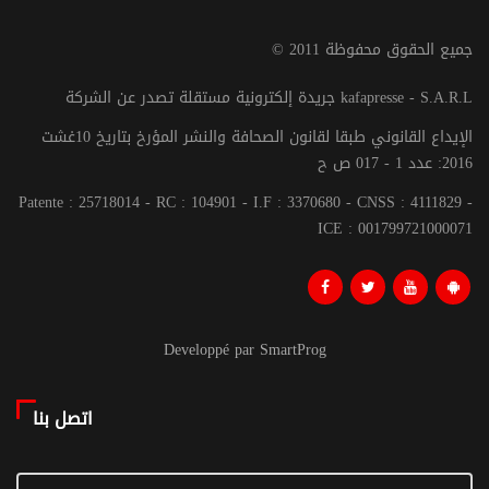
© جميع الحقوق محفوظة 2011
جريدة إلكترونية مستقلة تصدر عن الشركة kafapresse - S.A.R.L
الإيداع القانوني طبقا لقانون الصحافة والنشر المؤرخ بتاريخ 10غشت
2016: عدد 1 - 017 ص ح
Patente : 25718014 - RC : 104901 - I.F : 3370680 - CNSS : 4111829 -
ICE : 001799721000071
Developpé par SmartProg
اتصل بنا