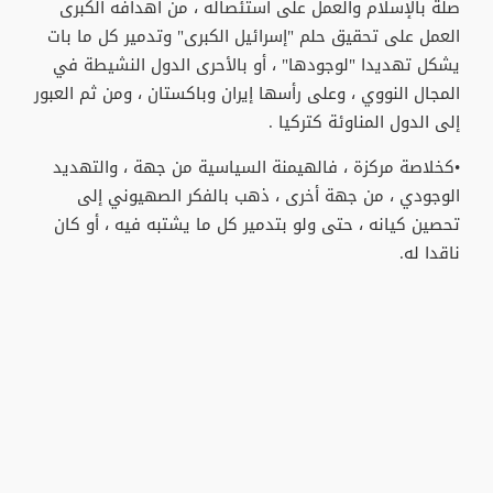
صلة بالإسلام والعمل على استئصاله ، من أهدافه الكبرى
العمل على تحقيق حلم "إسرائيل الكبرى" وتدمير كل ما بات
يشكل تهديدا "لوجودها" ، أو باﻷحرى الدول النشيطة في
المجال النووي ، وعلى رأسها إيران وباكستان ، ومن ثم العبور
إلى الدول المناوئة كتركيا .
•كخلاصة مركزة ، فالهيمنة السياسية من جهة ، والتهديد
الوجودي ، من جهة أخرى ، ذهب بالفكر الصهيوني إلى
تحصين كيانه ، حتى ولو بتدمير كل ما يشتبه فيه ، أو كان
ناقدا له.