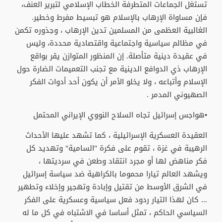
تستغل الجماعات المتطرفة الخطاب الإسلامي لتبرير العنف،
فإن مساواة الإرهاب بالإسلام هو تبسيط مفرط وخطير.
الغالبية العظمى من المسلمين تدين الإرهاب ، وجذوره تكمن
في مظالم سياسية واجتماعية واقتصادية محددة، وليس
في عقيدة دينية متأصلة. إن المنظور المتوازن يقر بواقع
الإرهاب ذي الدوافع الدينية مع تجنب التعميمات الضارة حول
الإسلام وأتباعه ، ولا يخلو اﻷمر أن يكون أحد أدوات الفكر
الصهيوني المدمر .
•هواجس إسرائيل تجاه السلاح النووي الإيراني المحتمل
العقيدة العسكرية الإسرائيلية ، كما تشهد عليها اﻷحداث
الرهيبة في غزة ، تقوم على فكرة "السامية" وتهديد كل
فكر مناهض لها أو مجرد انتقاد وطعن في سرديتها ،
ويشهد العالم تيارا محموما بالكراهية ضد سياسة إسرائيل
في الشرق اﻷوسط من تقتيل وإبادة وتهجير وإخلاء وتطهير
... كان لهذا التيار ردود فعل سياسية وعسكرية على الفكر
السياسي الحاكم ، تمثل أساسا في الاشتباه في كل ما له