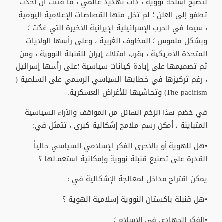
لتصبح أسلحة نووية ، ذات تهديد عالمي ، ما فتئت أن أخذت
تطفو إلى العلن ؛ لم تخل منها القصاصات الإعلامية اليومية
، سيما في الحرب الإسرائيلية الإيرانية الأخيرة التي غدٌت ؛
وبشكل ملموس ؛ المخاوف الغربية ، وعلى رأسها الولايات
المتحدة الأمريكية ، بقرب امتلاك إيران للقنبلة النووية ، ومن
ثم تصميمها على إبادة كيانات سياسية ؛على رأسها إسرائيل
، رغم تركيزها في خطابها السياسي الرسمي على السلمية (
The pacifism) وتحاشيها للأغراض العسكرية.
في خضم هذا الزخم الهائل من المواقف والآراء السياسية
المتباينة ، أمكن رسم ملامح إشكالية كبرى ، تتمثل في:
•هل للهوية أو بالأحرى الفكر الإسلامي السياسي حالياً
القدرة على تصنيع قنبلة نووية وإمكانية استعمالها ؟
يمكن اقتراح مداخل لمعالجة الإشكالية في :
•هل قنبلة باكستان النووية إسلامية الهوية ؟
•الفكر الجهادي في الإسلام ؛