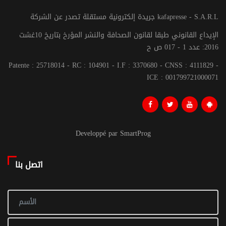
جريدة إلكترونية مستقلة تصدر عن الشركة kafapresse - S.A.R.L
الإيداع القانوني طبقا لقانون الصحافة والنشر المؤرخ بتاريخ 10غشت
2016: عدد 1 - 017 ص ح
Patente : 25718014 - RC : 104901 - I.F : 3370680 - CNSS : 4111829 -
ICE : 001799721000071
Developpé par SmartProg
اتصل بنا