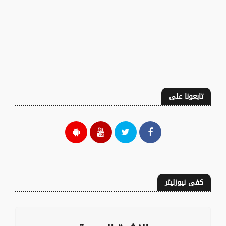
تابعونا على
كفى نيوزليتر