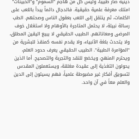
دينية صار طبيباً، وليس كل من هاجم "السموم" و"الخبيثات"
امتلك معرفة علمية حقيقية. فالدجال دائماً يبدأ باللعب على
الكلمات، ثم ينتقل إلى اللعب بعقول الناس وصحتهم. الطب
رسالة نبيلة، لا يحتمل المتاجرة بالأوهام ولا استغلال خوف
المرضى ومعاناتهم. الطبيب الحقيقي لا يبيع اليقين المطلق،
ولا يتحدث بلغة الأنبياء، ولا يقدم نفسه كمنقذ للبشرية من
"المؤامرة الطبية". الطبيب الحقيقي يعرف حدود العلم،
ويحترم المنهج، ويخضع للنقد والتجربة والتصحيح. أما الذين
يحولون التغذية إلى عقيدة مغلقة، ويستعملون المقدس
لتسويق أفكار غير مضبوطة علمياً، فهم يسيئون إلى الدين
والعلم معاً في آن واحد.