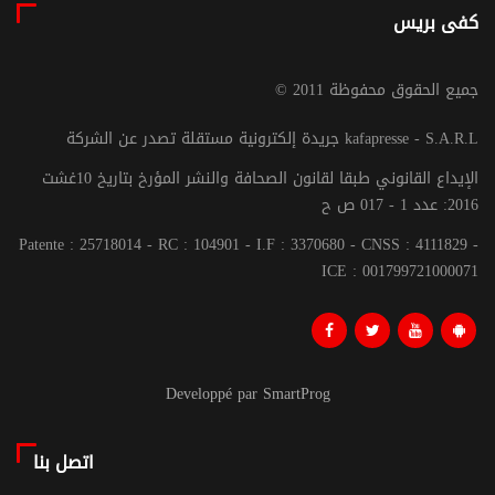
كفى بريس
© جميع الحقوق محفوظة 2011
جريدة إلكترونية مستقلة تصدر عن الشركة kafapresse - S.A.R.L
الإيداع القانوني طبقا لقانون الصحافة والنشر المؤرخ بتاريخ 10غشت
2016: عدد 1 - 017 ص ح
Patente : 25718014 - RC : 104901 - I.F : 3370680 - CNSS : 4111829 -
ICE : 001799721000071
Developpé par SmartProg
اتصل بنا