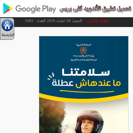
هيئة التحرير
السبت 08 غشت 2026 العدد : 5492
الرئيسية