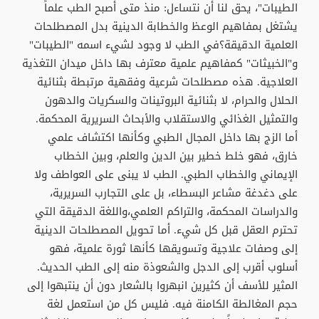
الطيبات"، يحق لنا أن نتساءل: منذ متى أصبح الطب علماً
يشتغل بمفاهيم الوعظ والخطابة الدينية بدل المصطلحات
العلمية الدقيقة؟في الطب لا وجود لشيء اسمه "الطيبات"
و"الخبيثات" كمفاهيم علمية معترف بها داخل ميدان التغذية
العلاجية. هذه مصطلحات شرعية وفقهية مرتبطة بثنائية
الحلال والحرام، لا بثنائية البروتينات والسكريات والدهون
والتمثيل الغذائي والاستقلاب والأبحاث السريرية المحكمة.
أما الزج بها داخل المجال الطبي وكأنها اكتشاف علمي
خارق، فهو خلط خطير بين الدين والعلم، وبين الخطاب
الإيماني والخطاب الطبي. الطب لا يبنى على العواطف ولا
على دغدغة مشاعر البسطاء، بل على التجارب السريرية،
والدراسات المحكمة، والتراكم العلمي،واللغة الدقيقة التي
تحترم العقل قبل كل شيء. أما تحويل المصطلحات الدينية
إلى وصفات علاجية وتسويقها كأنها ثورة علمية، فهو
أسلوب أقرب إلى الدجل والشعوذة منه إلى الطب الحديث.
المثير للأسف أن كثيرين انبهروا بالشعار دون أن ينتبهوا إلى
حجم المغالطة الكامنة فيه. فليس كل من استعمل لغة