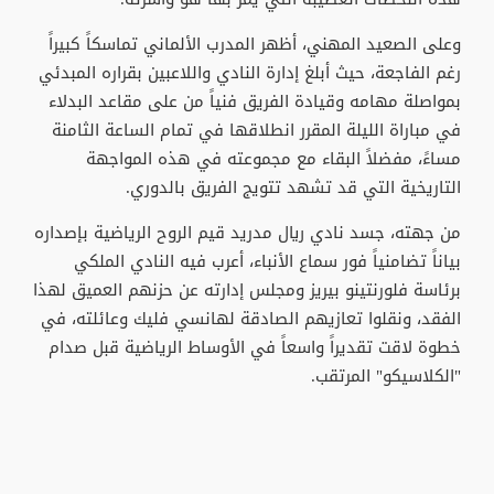
وعلى الصعيد المهني، أظهر المدرب الألماني تماسكاً كبيراً
رغم الفاجعة، حيث أبلغ إدارة النادي واللاعبين بقراره المبدئي
بمواصلة مهامه وقيادة الفريق فنياً من على مقاعد البدلاء
في مباراة الليلة المقرر انطلاقها في تمام الساعة الثامنة
مساءً، مفضلاً البقاء مع مجموعته في هذه المواجهة
التاريخية التي قد تشهد تتويج الفريق بالدوري.
من جهته، جسد نادي ريال مدريد قيم الروح الرياضية بإصداره
بياناً تضامنياً فور سماع الأنباء، أعرب فيه النادي الملكي
برئاسة فلورنتينو بيريز ومجلس إدارته عن حزنهم العميق لهذا
الفقد، ونقلوا تعازيهم الصادقة لهانسي فليك وعائلته، في
خطوة لاقت تقديراً واسعاً في الأوساط الرياضية قبل صدام
"الكلاسيكو" المرتقب.