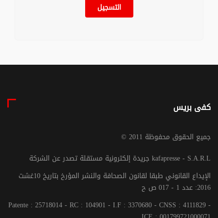
التسجيل
كفى بريس
© جميع الحقوق محفوظة 2011
جريدة إلكترونية مستقلة تصدر عن الشركة kafapresse - S.A.R.L
الإيداع القانوني طبقا لقانون الصحافة والنشر المؤرخ بتاريخ 10غشت
2016: عدد 1 - 017 ص ح
Patente : 25718014 - RC : 104901 - I.F : 3370680 - CNSS : 4111829 -
ICE : 001799721000071