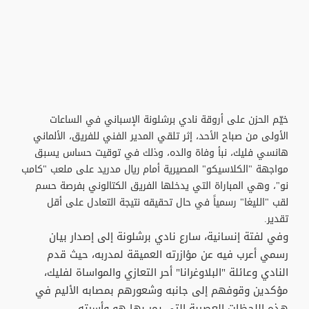
خيّم الحزن على أروقة نادي برشلونة الإسباني في الساعات
الأولى من صباح الأحد، إثر تلقي المدير الفني للفريق، الألماني
هانسي فليك، نبأ وفاة والده، وذلك في توقيت حساس يسبق
مواجهة "الكلاسيكو" المصيرية أمام ريال مدريد على ملعب "كامب
نو"، وهي المباراة التي يدخلها الفريق الكتالوني بفرصة حسم
لقب "الليغا" رسمياً في حال تحقيقه نتيجة التعادل على أقل
تقدير.
وفي لفتة إنسانية، سارع نادي برشلونة إلى إصدار بيان
رسمي أعرب فيه عن مؤازرته العميقة لمدربه، حيث قدم
النادي وعائلة "البلاوغرانا" أحر التعازي والمواساة لفليك،
مؤكدين وقوفهم إلى جانبه وشعورهم بمصابه الأليم في
هذه اللحظات العصيبة التي يمر بها هو وأسرته.