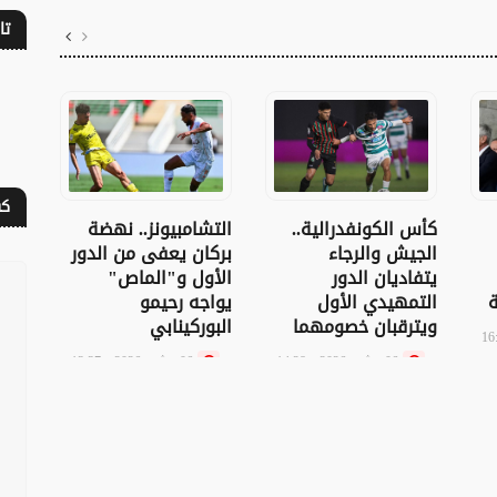
تا
كف
ريا
كأس الكونفدرالية..
التشامبيونز.. نهضة
مارس
الجيش والرجاء
بركان يعفى من الدور
نايف
يتفاديان الدور
الأول و"الماص"
ة
التمهيدي الأول
يواجه رحيمو
ويترقبان خصومهما
البوركينابي
06 غشت 2026 - 14:28
06 غشت 2026 - 13:37