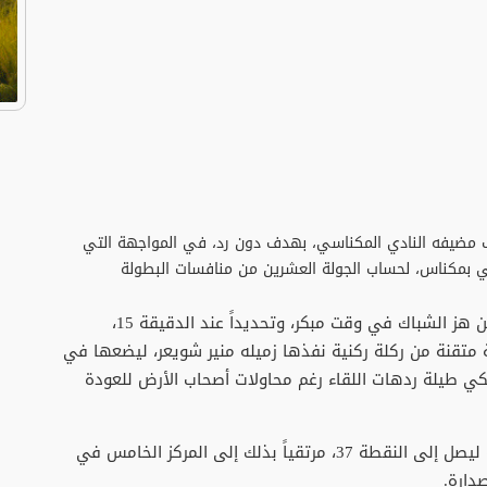
 مضيفه النادي المكناسي، بهدف دون رد، في المواجهة التي
ي بمكناس، لحساب الجولة العشرين من منافسات البطولة
ودخل الفريق البرتقالي المباراة بتركيز عالٍ مكنه من هز الشباك في وقت مبكر، وتحديداً عند الدقيقة 15،
متقنة من ركلة ركنية نفذها زميله منير شويعر، ليضعها في
يكي طيلة ردهات اللقاء رغم محاولات أصحاب الأرض للعودة
وبهذه النتيجة، نجح نهضة بركان في تعزيز رصيده ليصل إلى النقطة 37، مرتقياً بذلك إلى المركز الخامس في
صدارة.