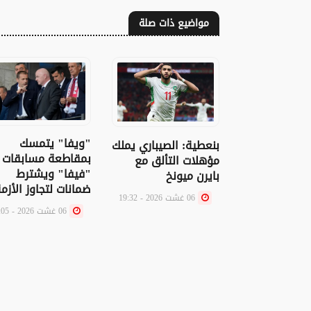
مواضيع ذات صلة
"ويفا" يتمسك
بنعطية: الصيباري يملك
بمقاطعة مسابقات
مؤهلات التألق مع
"فيفا" ويشترط
بايرن ميونخ
ضمانات لتجاوز الأزم
06 غشت 2026 - 19:32
06 غشت 2026 - 16:05