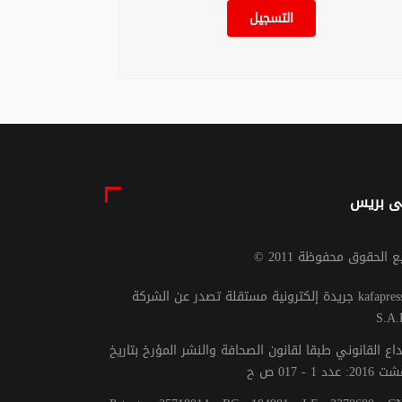
التسجيل
ى بريس
يع الحقوق محفوظة 2011
جريدة إلكترونية مستقلة تصدر عن الشركة kafapresse -
S.A.
داع القانوني طبقا لقانون الصحافة والنشر المؤرخ بتاريخ