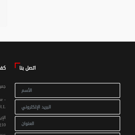
اتصل بنا
كف
© جم
R.L
الإي
10غشت 2016: عدد 1 - 017 ص ح