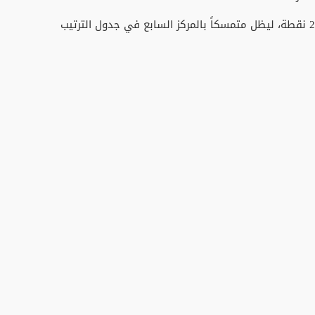
وفي المقابل، تجمد رصيد النادي المكناسي عند 27 نقطة، ليظل متمسكاً بالمركز السابع في جدول الترتيب