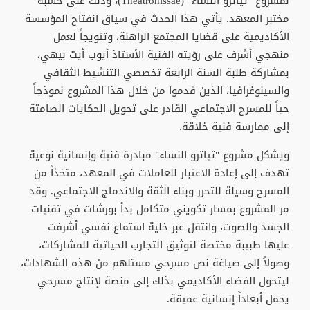
لمشروع "تياترو النساء" (Théâtronissae)، وذلك على خشبة
مختبر المعهد. يأتي هذا الحدث في سياق انفتاح المؤسسة
الأكاديمية على قضايا المجتمع الراهنة، وتتويجاً لعمل
منهجي أشرف على رؤيته الفنية الأستاذ أيوب أيت بيهي،
بمشاركة طلبة السنة الرابعة تخصصي التنشيط الثقافي
والسينوغرافيا، الذين قدموا من خلال هذا المشروع نموذجاً
حياً للمسرح الاجتماعي القادر على تحويل الحكايات الصامتة
إلى ممارسة فنية خلاقة.
ويشكل مشروع "تياترو النساء" مبادرة فنية وإنسانية نوعية
تهدف إلى إعادة الاعتبار للعاملات في المعهد، متخذاً من
المسرح وسيلة للتحرر وبناء الثقة والاندماج الاجتماعي. وقد
مر المشروع بمسار تكويني متكامل بدأ بورشات في تقنيات
الجسد والصوت، وانتقل عبر خلية استماع نفسي أشرفت
عليها طبيبة مختصة لتوثيق التجارب الحياتية للمشاركات،
وصولاً إلى صياغة نص مسرحي مستلهم من هذه الشهادات،
ليتحول الفضاء الأكاديمي بذلك إلى منصة لإنتاج مسرحي
يحمل أبعاداً إنسانية عميقة.