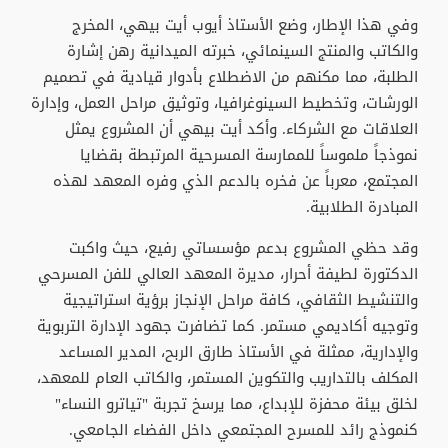
وفي هذا الإطار، وضع الأستاذ أيوب أيت بيهي، المخرج
والكاتب والمنتج السينمائي، خبرته الميدانية رهن إشارة
الطلبة، مما مكنهم من الاضطلاع بأدوار قيادية في تصميم
الورشات، وتخطيط السينوغرافيا، وتوثيق مراحل العمل، وإدارة
العلاقات مع الشركاء. وأكد أيت بيهي أن المشروع يمثل
نموذجاً ملموساً للممارسة المسرحية المرتبطة بقضايا
المجتمع، معرباً عن فخره بالدعم الذي وفره المعهد لهذه
المبادرة الطلابية.
وقد حظي المشروع بدعم مؤسساتي رفيع، حيث واكبت
الدكتورة لطيفة أحرار، مديرة المعهد العالي للفن المسرحي
والتنشيط الثقافي، كافة مراحل الإنجاز برؤية استراتيجية
وتوجيه أكاديمي مستمر. كما تضافرت جهود الإدارة التربوية
والإدارية، ممثلة في الأستاذ طارق الربح، المدير المساعد
المكلف بالتداريب والتكوين المستمر، والكاتب العام للمعهد،
لخلق بيئة محفزة للإبداع، مما يرسخ تجربة "تياترو النساء"
كنموذج رائد للمسرح المجتمعي داخل الفضاء الجامعي.