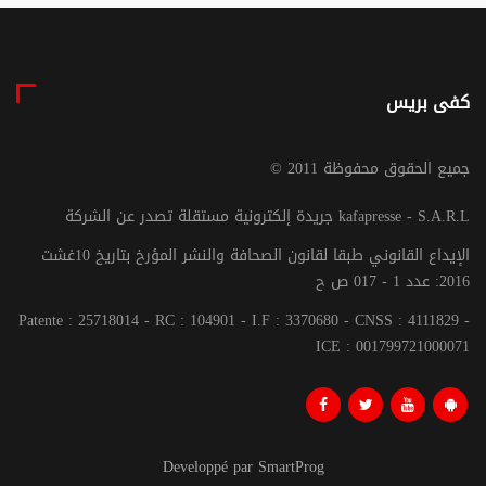
كفى بريس
© جميع الحقوق محفوظة 2011
جريدة إلكترونية مستقلة تصدر عن الشركة kafapresse - S.A.R.L
الإيداع القانوني طبقا لقانون الصحافة والنشر المؤرخ بتاريخ 10غشت
2016: عدد 1 - 017 ص ح
Patente : 25718014 - RC : 104901 - I.F : 3370680 - CNSS : 4111829 -
ICE : 001799721000071
Developpé par SmartProg