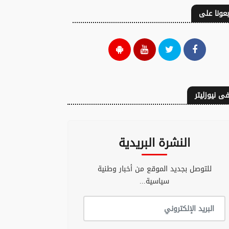
بعونا على
ى نيوزليتر
النشرة البريدية
للتوصل بجديد الموقع من أخبار وطنية
سياسية...
 الشرقاوي:
ٱمحمد حمروش: « دَاءِ