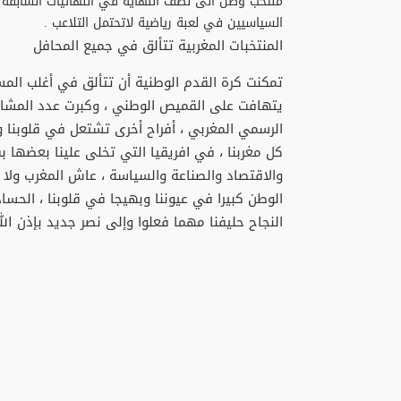
منتخب وصل الى نصف النهاية في النهائيات السابقة ب
السياسيين في لعبة رياضية لاتحتمل التلاعب .
المنتخبات المغربية تتألق في جميع المحافل
تمكنت كرة القدم الوطنية أن تتألق في أغلب المس
يتهافت على القميص الوطني ، وكبرت عدد المشاه
الرسمي المغربي ، أفراح أخرى تشتعل في قلوبنا وم
كل مغربنا ، في افريقيا التي تخلى علينا بعضها 
والاقتصاد والصناعة والسياسة ، عاش المغرب ولا
الوطن كبيرا في عيوننا وبهيجا في قلوبنا ، الحساد
النجاح حليفنا مهما فعلوا وإلى نصر جديد بإذن الل