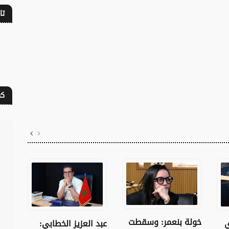
تا
كف
خولة بنعمر: وسقطت
أنور
ي
عبد العزيز الخطابي: