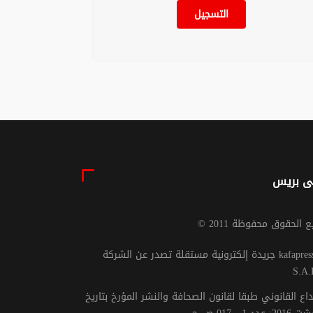
ادة.. يقينً لا
» حب الوطن…
التسجيل
يع دخيلٌ أن
06 غشت 2026 - 11:37
عه
06 غشت 2026 - 15:18
ى بريس
يع الحقوق محفوظة 2011
جريدة إلكترونية مستقلة تصدر عن الشركة kafapresse -
S.A.
داع القانوني طبقا لقانون الصحافة والنشر المؤرخ بتاريخ