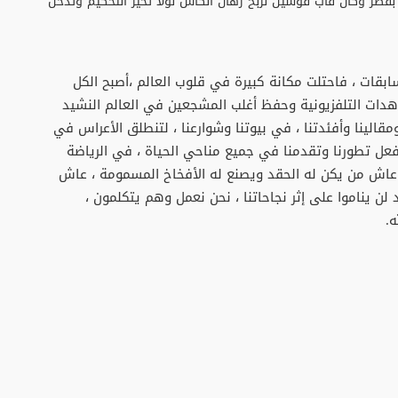
قطر وكان قاب قوسين لربح رهان الكأس لولا تحيز التحكيم وتدخل
ابقات ، فاحتلت مكانة كبيرة في قلوب العالم ،أصبح الكل
دات التلفزيونية وحفظ أغلب المشجعين في العالم النشيد
قالينا وأفئدتنا ، في بيوتنا وشوارعنا ، لتنطلق الأعراس في
بفعل تطورنا وتقدمنا في جميع مناحي الحياة ، في الرياضة
 عاش من يكن له الحقد ويصنع له الأفخاخ المسمومة ، عاش
 لن يناموا على إثر نجاحاتنا ، نحن نعمل وهم يتكلمون ،
ه.