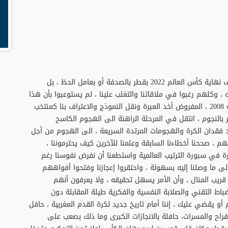
أكد المنتخب المغربي لكرة القدم أنه لم يصل الى نصف نهاية كأس العالم 2022 بقطر بالصدفة أو بعامل الحظ ، بل
، وكلهم رغبوا في ملاقاتنا والتغلب علينا ، لم يستوعبوا بأن هذا
المنتوج هو ثمار أعوام خلت ، انطلق شعاعها منذ سنة 2008 ، المفروض أخد العبرة ونقل النموذج والاعتراف بنا كمنتخب
ر بالنجوم ، انتقل في المرحلة الراهنة الى الهجوم الكاسح
ند فقدان الكرة والهجومات المرتدة السريعة ، الى الهجوم من أجل
 ، صححنا أخطاءنا السابقة وعلمنا للآخرين كيف يحترموننا ،
رة في سبورة الترتيب العالمية واستطعنا أن نفرض نفوسنا رغم
لى ما وصلنا إليه بسهولة ، واحتقروا إعجازنا وفتحوا أفواههم
قريب المنال ، وأن الأمر يسهل تحقيقه ، ولا يعرفون أنهم
باط التقني والصلابة النفسية والفكرية طيلة المقابلة دون
و يقضي عليك ، إننا أمام تاريخ جديد لكرة القدم المغربية ، حافل
الأفراح والمسرات، حافلة بالانجازات الكبرى وما ذلك بصعب على