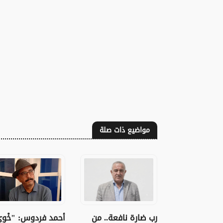
مواضيع ذات صلة
أحمد فردوس: "خْوِ
رب ضارة نافعة.. من