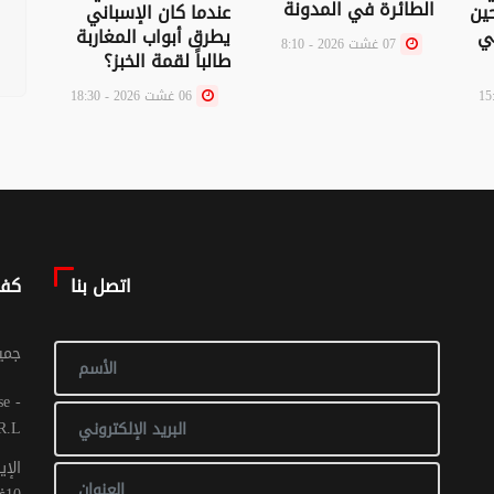
الطائرة في المدونة
السع
 حين
عندما كان الإسباني
يستط
ني
يطرق أبواب المغاربة
07 غشت 2026 - 8:10
ينتز
طالباً لقمة الخبز؟
06 غشت 2026 - 18:30
اتصل بنا
كف
© جم
R.L
الإي