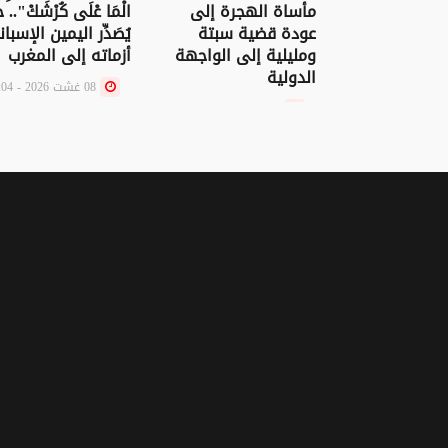
الْمَا عْلَى كُرْشَكْ"..
مأساة الهجرة إلى
يُصَدِّر اليمين الإسبا
عودة قضية سبتة
أزماته إلى المغرب
ومليلية إلى الواجهة
الدولية
08 غشت 2026 - 15:04
08 غشت 2026 - 20:20