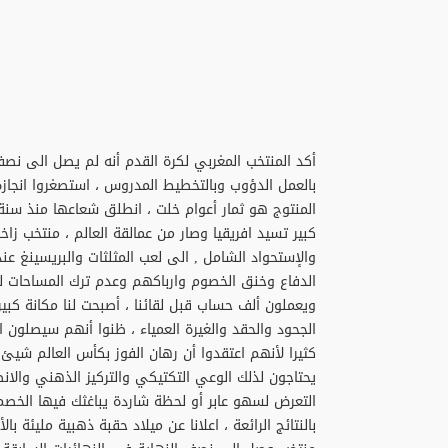
بالعمل الدؤوب وبالتخطيط المدروس ، استصغروا انجازه 
كبير تسيد افريقيا وصار من عمالقة العالم ، منتخب زاخ
والإستحواد الشامل , الى لعب المثلثات والبريسينغ ع
الدفاع وخنق الخصوم وارباكهم وعدم ترك المساحات لهم
ويعملون ألف حساب قبل لقائنا ، أصبحت لنا مكانة كبي
الجحود والحقد والغيرة العمياء ، ظنوا أنهم سيصلون ا
كثيرا لأنهم اعتقدوا أن رهان الفوز بكأس العالم شيئ 
يحتاجون لذلك الوعي التكتيكي والتركيز الذهني والانض
التعرض لسهو عابر أو لحظة شاردة يباغثك فيها الخصم أ
بالنتائج الرائعة ، اعلانا عن ميلاد حقبة ذهبية مليئة ب