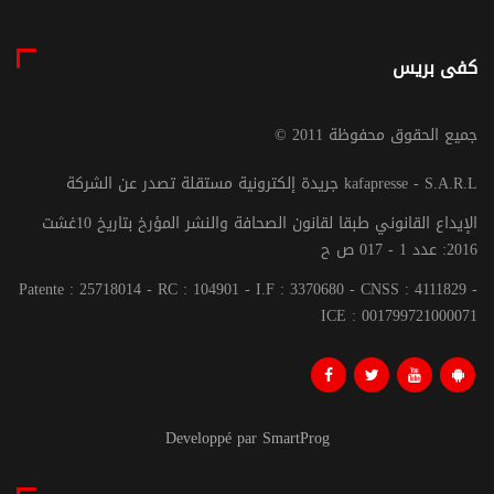
كفى بريس
© جميع الحقوق محفوظة 2011
جريدة إلكترونية مستقلة تصدر عن الشركة kafapresse - S.A.R.L
الإيداع القانوني طبقا لقانون الصحافة والنشر المؤرخ بتاريخ 10غشت
2016: عدد 1 - 017 ص ح
Patente : 25718014 - RC : 104901 - I.F : 3370680 - CNSS : 4111829 -
ICE : 001799721000071
Developpé par SmartProg