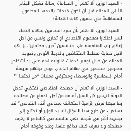
- السيد الوزير، ألا تعلم أن المحاماة رسالة تشكل الجناح
الثاني للعدالة قبل أن تكون خدمات يقدمها المحامون
للمساهمة في تحقيق هاته العدالة؟
- السيد الوزير، ألا تعلم بأن تفرد المحامين بمهام الدفاع
ليس احتكارا بمفهوم اقتصادي أو تجاري وليس من أجل
إغلاق باب المنافسة على منافسين آخرين محتملين، بل هو
لأجل حماية مصلحة المتقاضين بالدرجة الأولى وتجويد
العدالة من خلال توفير خدمات قانونية لهم على يد أشخاص
محترفين مختصين في مهام الدفاع، عوض تركهم فريسة
أمام السماسرة والوسطاء ومحترفي عمليات "من تحتها "؟
- السيد الوزير، ألا تعلم أن مصلحة المتقاضي تقتضي تدخل
الدولة لتيسير كل السبل أمامه من أجل الدفاع عن مصالحه
بما فيها فرض إلزامية استعانته بمحامي أثناء التقاضي؟ قد
تستغرب من طرح هذا السؤال السيد الوزير أو تحتاج إلى
تبسيط أكثر في شرحه. نعم، فالمتقاضي كالقاصر لا يعرف
مصلحته ولا يعرف كيف يدافع عنها. وعند وقوفه أمام