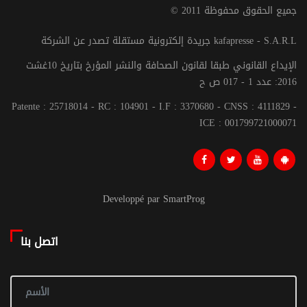
© جميع الحقوق محفوظة 2011
جريدة إلكترونية مستقلة تصدر عن الشركة kafapresse - S.A.R.L
الإيداع القانوني طبقا لقانون الصحافة والنشر المؤرخ بتاريخ 10غشت
2016: عدد 1 - 017 ص ح
Patente : 25718014 - RC : 104901 - I.F : 3370680 - CNSS : 4111829 -
ICE : 001799721000071
Developpé par SmartProg
اتصل بنا