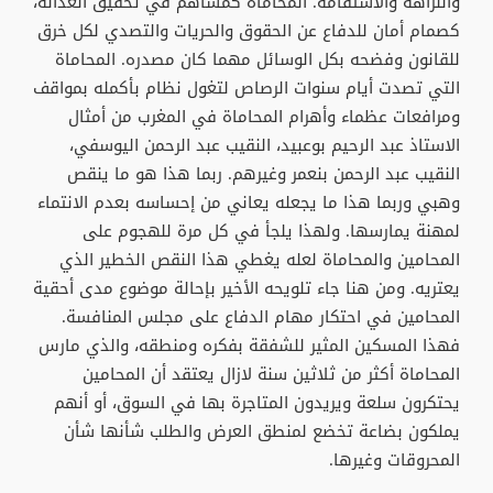
والنزاهة والاستقامة. المحاماة كمساهم في تحقيق العدالة،
كصمام أمان للدفاع عن الحقوق والحريات والتصدي لكل خرق
للقانون وفضحه بكل الوسائل مهما كان مصدره. المحاماة
التي تصدت أيام سنوات الرصاص لتغول نظام بأكمله بمواقف
ومرافعات عظماء وأهرام المحاماة في المغرب من أمثال
الاستاذ عبد الرحيم بوعبيد، النقيب عبد الرحمن اليوسفي،
النقيب عبد الرحمن بنعمر وغيرهم. ربما هذا هو ما ينقص
وهبي وربما هذا ما يجعله يعاني من إحساسه بعدم الانتماء
لمهنة يمارسها. ولهذا يلجأ في كل مرة للهجوم على
المحامين والمحاماة لعله يغطي هذا النقص الخطير الذي
يعتريه. ومن هنا جاء تلويحه الأخير بإحالة موضوع مدى أحقية
المحامين في احتكار مهام الدفاع على مجلس المنافسة.
فهذا المسكين المثير للشفقة بفكره ومنطقه، والذي مارس
المحاماة أكثر من ثلاثين سنة لازال يعتقد أن المحامين
يحتكرون سلعة ويريدون المتاجرة بها في السوق، أو أنهم
يملكون بضاعة تخضع لمنطق العرض والطلب شأنها شأن
المحروقات وغيرها.