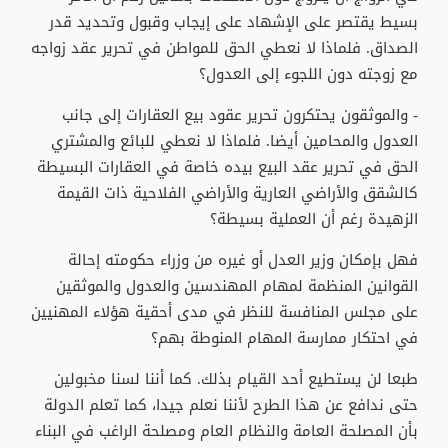
بسيط يقتصر على الإشهاد على إيجاب وقبول وتحديد قدر
الصداق. فلماذا لا نعطي الحق للمواطن في تحرير عقد زواجه
مع زوجته دون اللجوء إلى العدول؟
- والموثقون يحتكرون تحرير عقود بيع العقارات إلى جانب
العدول والمحامين أيضا. فلماذا لا نعطي للبائع والمشتري
الحق في تحرير عقد البيع بيده خاصة في العقارات البسيطة
كالشقق والأراضي العارية والأراضي الفلاحية ذات القيمة
الزهيدة رغم أن العملية بسيطة؟
فهل بإمكان وزير العدل أو غيره من وزراء حكومته إحالة
القوانين المنظمة لمهام المهندسين والعدول والموثقين
على مجلس المنافسة للنظر في مدى أحقية هؤلاء المهنيين
في احتكار ممارسة المهام المنوطة بهم؟
طبعا لن يستطيع أحد القيام بذلك. كما أننا لسنا مخبولين
حتى ندافع عن هذا الطرح لأننا نعلم جيدا، كما تعلم الدولة
بأن المصلحة العامة والنظام العام ومصلحة الراغب في البناء