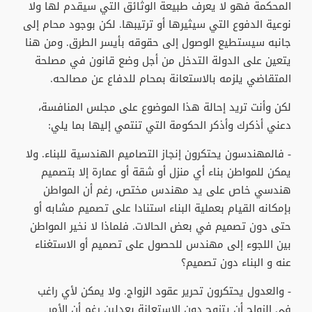
المحكمة فهو لا يعرف طبيعة الوثائق التي سيقدم لها ولا
نوعية الدفوع التي سيثيرها أو ترتيبها. لكن بوجود محام إلى
جانبه سيستطيع الوصول إلى حقوقه بأيسر الطرق. ومن هنا
يتعين على الدولة التدخل من أجل وضع قانون في مصلحة
المتقاضي يلزمه بالاستعانة بمحام للدفاع عن مصالحه.
لكن وأنت تريد إحالة هذا الموضوع على مجلس المنافسة،
دعني أذكرك وأذكر الحكومة التي تنتمي إليها بما يلي:
- فالمهندسون يحتكرون إنجاز التصاميم الهندسية للبناء. ولا
يمكن للمواطن بناء أي منزل أو شقة أو عمارة إلا بتصميم
هندسي خاص على يد مهندس مختص، رغم أن المواطن
بإمكانه القيام بعملية البناء استنادا على تصميم مشابه أو
حتى دون تصميم في بعض الحالات. فلماذا لا نخير المواطن
بين اللجوء إلى مهندس للحصول على تصميم أو الاستغناء
عنه و البناء دون تصميم؟
- والعدول يحتكرون تحرير عقود الزواج. ولا يمكن لأي راغب
في الزواج أن يتزوج دون الاستعانة بعدلين رغم أن الأمر