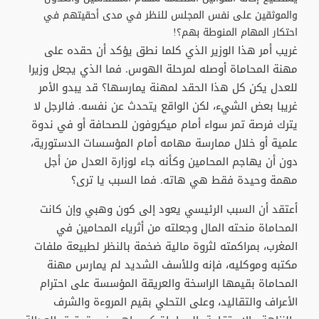
والموثقين على نفس المجلس للنظر في مدى أحقيتهم في
احتكار المهام المنوطة بهم؟!
غريب أمر هذا الوزير الذي كلما نطق يؤكد أن حقده على
مهنة المحاماة أوصله لمرحلة الهوس. فما الذي يجعل وزيرا
للعدل يكن كل هذا الحقد لمهنة يمارسها؟ قد يبدو الأمر
غريبا بعض الشيء، لكن الواقع يتحدث عن نفسه. فالرجل لا
يترك فرصة تمر سواء أمام ميكروفون للصحافة أو في ندوة
علمية أو خلال ممارسة مهامه أمام المؤسسات الدستورية،
دون أن يهاجم المحامين وكأنه جاء لوزارة العدل من أجل
مهمة وحيدة فقط هي هاته. فما السبب يا ترى؟
أعتقد أن السبب الرئيسي يعود إلى كون وهبي وإن كانت
المحاماة منحته المال وجعلته من أثرياء المحامين في
المغرب، بمراكمته لثروة مالية ضخمة بالنظر لطبيعة ملفات
مكتبه وموكليه، فإنه وللأسف الشديد لم يمارس مهنة
المحاماة بقيمها الراسخة والعريقة المؤسسة على احترام
الأعراف والتقاليد، وعلى التحلي بقيم المروءة والشرف