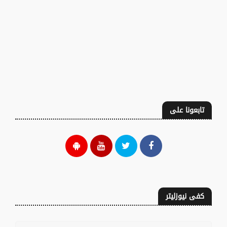
تابعونا على
كفى نيوزليتر