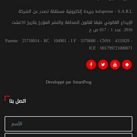
جريدة إلكترونية مستقلة تصدر عن الشركة kafapresse - S.A.R.L
الإيداع القانوني طبقا لقانون الصحافة والنشر المؤرخ بتاريخ 10غشت
2016: عدد 1 - 017 ص ح
Patente : 25718014 - RC : 104901 - I.F : 3370680 - CNSS : 4111829 -
ICE : 001799721000071
Developpé par SmartProg
اتصل بنا