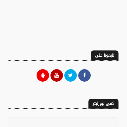
تابعونا على
كفى نيوزليتر