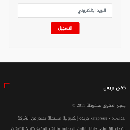
التسجيل
كفى بريس
© جميع الحقوق محفوظة 2011
جريدة إلكترونية مستقلة تصدر عن الشركة kafapresse - S.A.R.L
الإيداع القانوني طبقا لقانون الصحافة والنشر المؤرخ بتاريخ 10غشت