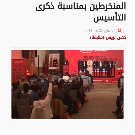
المنخرطين بمناسبة ذكرى
التأسيس
07 ماي 2025 - 8:44
كفى بريس (متابعة)