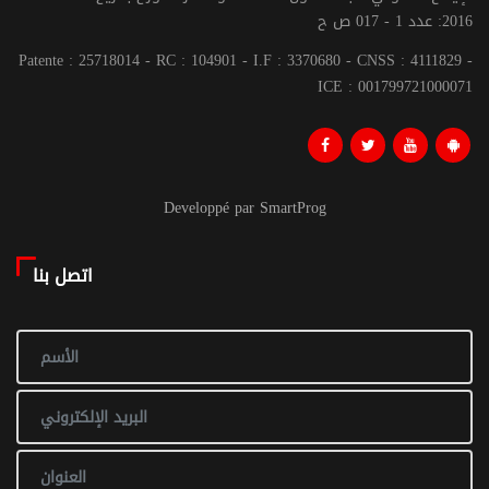
2016: عدد 1 - 017 ص ح
Patente : 25718014 - RC : 104901 - I.F : 3370680 - CNSS : 4111829 -
ICE : 001799721000071
Developpé par SmartProg
اتصل بنا