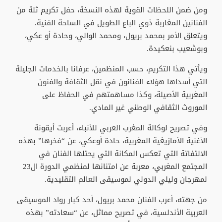
ومن ضمن اللحظات القوية لهذه النسخة، حفل تكريم ثلة من
الفنانين المغاربة ذوي الباع الطويل في الساحة الفنية.
ويتعلق الأمر بمحمد بريول، ومحمد الوالي، وحادة أو عكي،
وبوشعيب بنعكيدة.
ويأتي هذا التكريم، حسب المنظمين، عرفانا بالخدمات الجليلة
التي أسداها هؤلاء الفنانون في نقل الثقافة والفنون
المغربية الأصيلة، وكذا مساهمتهم في الحفاظ على
الموروث الثقافي الوطني غير المادي.
وفي تصريح لوكالة المغرب العربي للأنباء، أعربت أيقونة
الأغنية الأمازيغية المغربية، حادة أوعكي، عن “فخرها” بهذه
الالتفاتة التي تعكس المكانة التي يحتلها الفنان في
المجتمع المغربي، معربة عن امتنانها لمنظمي الدورة ال23
لمهرجان وليلي الدولي لموسيقى العالم التقليدية.
من جهته، أعرب الفنان محمد بريول، أحد كبار رواد الموسيقى
العربية الأندلسية، في تصريح مماثل، عن “سعادته” بهذه