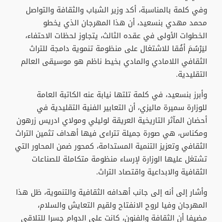
وفي كلمة بالمناسبة، أكد وزير الشباب والثقافة والتواصل
محمد مهدي بنسعيد، أن هذا المهرجان الذي يخطو
الخطوات الأولى في عقده الثالث، يتجاوز لحظات الاحتفاء،
ليَرْسُمَ أفُقا للاشتغال على منظومة تنموية دامجة للتراث
الثقافي اللامادي والمادي بخيط ناظم هو موسيقى العالم
التقليدية.
وأبرز بنسعيد، في كلمة تلتها نيابة عنه الكاتبة العامة
للوزارة سميرة ماليزي، أن التعابير الفنية التقليدية في
أحضان المآثر التاريخية العريقة لوليلي ومولاي ادريس زرهون
ومكناس، هي صورة جميلة تتراءى فيها أهداف تثمين التراث
الثقافي وتعزيز التنمية المستدامة، كمحور ضمن المحاور التي
تشتغل عليها الوزارة لإرساء منظومة متكاملة للصناعات
الثقافية والابداعية واقتصاد التراث.
وأشار إلى أنه إلى جانب أهدافه الثقافية والتنموية، ظل هذا
المهرجان وفيا لروح الانفتاح ولقيم التعايش والسلام،
مضيفا أن الثقافة والفنون، كانت على الدوام جسرا للتلاقي