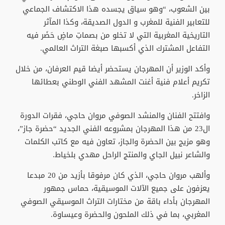
بين الشعوب، “وهو سياق يجسده هذا الاكتشاف الجماعي
للتعابير الفنية للمغرب و الدول الصديقة، وكذا المآثر
التاريخية المغربية التي لا تخلو من بصماتِ ماضٍ حَضَر فيه
التفاعل المشترك الذي أكسبها صبغة التراث العالمي.
وأكد الوزير أن المهرجان يستحضر أيضا قيم العرفان، من خلال
تكريم أعلام فنية أغنت المشهد الفني الوطني بعطائها
الزاخر.
وافتتح الفنان والمنشد الصوفي مروان حاجي، فقرات الدورة
ال23 من هذا المهرجان بمشروعه الفني الجديد “حضرة جاز”،
وهو مزيج بين الحضرة والجاز، تعاون فيه مع كاتب الكلمات
والشاعر نبيل الجاي والمنتج الراحل مهدي بلخياط.
وألهب مروان حاجي، الذي كان مرفوقا بأزيد من 20 مبدعا
يعزفون على جميع الآلات الموسيقية، حماس جمهور
المهرجان بأداء باقة من مختارات التراث الموسيقي الصوفي
المغربي، بما في ذلك الملحون والحضرة وعيساوة.