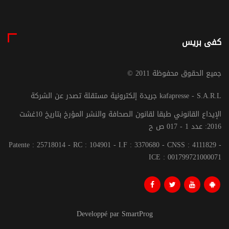
كفى بريس
© جميع الحقوق محفوظة 2011
جريدة إلكترونية مستقلة تصدر عن الشركة kafapresse - S.A.R.L
الإيداع القانوني طبقا لقانون الصحافة والنشر المؤرخ بتاريخ 10غشت
2016: عدد 1 - 017 ص ح
Patente : 25718014 - RC : 104901 - I.F : 3370680 - CNSS : 4111829 -
ICE : 001799721000071
Developpé par SmartProg