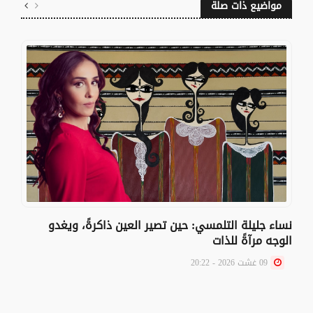
مواضيع ذات صلة
نساء جليلة التلمسي: حين تصير العين ذاكرةً، ويغدو
الوجه مرآةً للذات
09 غشت 2026 - 20:22