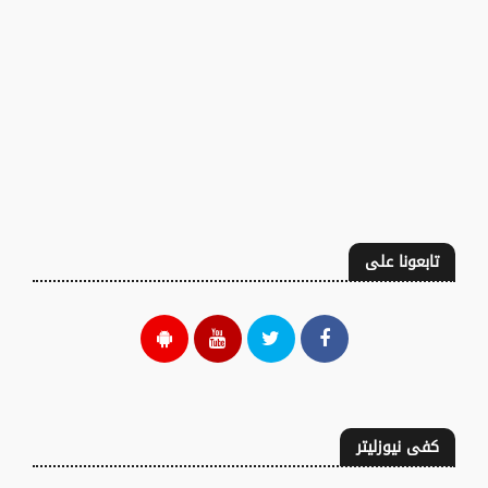
تابعونا على
كفى نيوزليتر