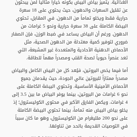
الغذائية. يتميز بياض البيض بكونه خياراً مثالياً لمن يبحثون
عن تقليل السعرات والدهون، حيث يحتوي على 18 سعرة
حرارية فقط ويخلو تماماً من الدهون. في المقابل، تحتوي
البيضة الكاملة على 38 سعرة حرارية ونحو 5 غرامات من
الدهون. ورغم أن البياض يساعد في ضبط الوزن، فإن الصفار
ضروري لتوفير كمية معتدلة من الدهون الصحية، مثل
الأحماض الدهنية الأحادية والمتعددة غير المشبعة، التي
تعد عنصراً حيوياً لصحة القلب ومصدراً مهماً للطاقة.
​أما فيما يخص البروتين، فيُعد كل من البيض الكامل والبياض
مصدراً ممتازاً للبروتين عالي الجودة، حيث يقدمان جميع
الأحماض الأمينية الأساسية. وتحتوي البيضة الكاملة على
نحو 6 غرامات من البروتين، بينما يوفر البياض ما بين 3.5 إلى
4 غرامات. ويكمن الفارق الأكبر في محتوى الكوليسترول؛ إذ
يخلو بياض البيض منه تماماً، بينما تحتوي البيضة الكاملة
على نحو 200 ملليغرام من الكوليسترول، وهو ما كان سبباً
في التوصيات القديمة بالحد من تناولها.