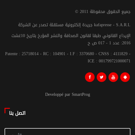
© جميع الحقوق محفوظة 2011
جريدة إلكترونية مستقلة تصدر عن الشركة kafapresse - S.A.R.L
الإيداع القانوني طبقا لقانون الصحافة والنشر المؤرخ بتاريخ 10غشت
2016: عدد 1 - 017 ص ح
Patente : 25718014 - RC : 104901 - I.F : 3370680 - CNSS : 4111829 -
ICE : 001799721000071
Developpé par SmartProg
اتصل بنا