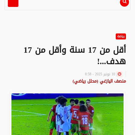
رياضة
أقل من 17 سنة وأقل من 17
هدف...!
10 نونبر 2025 - 8:58
منصف اليازغي (محلل رياضي)