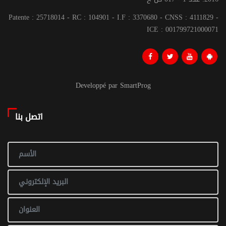
Patente : 25718014 - RC : 104901 - I.F : 3370680 - CNSS : 4111829 -
ICE : 001799721000071
Developpé par SmartProg
اتصل بنا