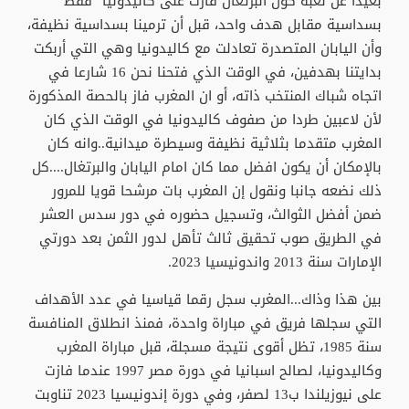
بعيدا عن لعبة كون البرتغال فازت على كاليدونيا "فقط"
بسداسية مقابل هدف واحد، قبل أن ترمينا بسداسية نظيفة،
وأن اليابان المتصدرة تعادلت مع كاليدونيا وهي التي أربكت
بدايتنا بهدفين، في الوقت الذي فتحنا نحن 16 شارعا في
اتجاه شباك المنتخب ذاته، أو ان المغرب فاز بالحصة المذكورة
لأن لاعبين طردا من صفوف كاليدونيا في الوقت الذي كان
المغرب متقدما بثلاثية نظيفة وسيطرة ميدانية..وانه كان
بالإمكان أن يكون افضل مما كان امام اليابان والبرتغال....كل
ذلك نضعه جانبا ونقول إن المغرب بات مرشحا قويا للمرور
ضمن أفضل الثوالث، وتسجيل حضوره في دور سدس العشر
في الطريق صوب تحقيق ثالث تأهل لدور الثمن بعد دورتي
الإمارات سنة 2013 واندونيسيا 2023.
بين هذا وذاك...المغرب سجل رقما قياسيا في عدد الأهداف
التي سجلها فريق في مباراة واحدة، فمنذ انطلاق المنافسة
سنة 1985، تظل أقوى نتيجة مسجلة، قبل مباراة المغرب
وكاليدونيا، لصالح اسبانيا في دورة مصر 1997 عندما فازت
على نيوزيلندا ب13 لصفر، وفي دورة إندونيسيا 2023 تناوبت