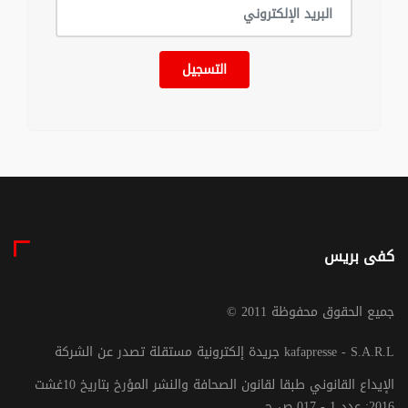
التسجيل
كفى بريس
© جميع الحقوق محفوظة 2011
جريدة إلكترونية مستقلة تصدر عن الشركة kafapresse - S.A.R.L
الإيداع القانوني طبقا لقانون الصحافة والنشر المؤرخ بتاريخ 10غشت
2016: عدد 1 - 017 ص ح