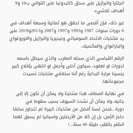
انجلترا والبرازيل على سحق كاليدونيا على التوالي ب10 و9
أهداف للاشيء.
غير ذلك، فإن أقصى ما تحقق هو ثمانية وسبعة أهداف في
6 دورات سنوات 1987 و1993 و1997 و2007 و2013و2019 على
يد منتخبات الاتحاد السوفياتي ونيجيريا والبرازيل والاوروغواي
والباراغواي والمكسيك.
الرقم القياسي الذي سجله المغرب، والذي سيظل باسمه
لدورات او لعقود، سيكون أحلى وأجمل لو انتهى بإقلاع كبير
ينسينا مرارة البداية رغم أننا سنلاقي منتخبات تسيدت
مجموعاتها.
في نهاية المطاف هذا منتخبنا ولا يمكن أن نكون إلا إلى
جانبه..ولا يمكن أن نشحذ السيوف بسبب سقوط في
دورة...فنحن لسنا أفضل من منتخبات كبيرة لم تتجاوز سابقا
حاجز الثمن، بل إن كلا من الأرجنتين واسبانيا لم يسبق لهما
الظفر باللقب طيلة 40 سنة...!