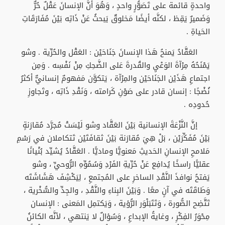
واحدةٍ قائمة على تَصَوُّرٍ واحدٍ ، وَهُوَ أنَّ الإنسانَ عَقْلٌ حُرٌّ
وَضَميرٌ يَقِظ ، لكنَّه أيضًا مَخلوقٌ يَبحثُ عَنْ ذَاتِه بَيْنَ مُفَارَقَاتِ
الحَياةِ .
العَقَّادُ يَمنحُ هَذا الإنسانَ جَنَاحَيْن : العَقْل والحُرِّية . وشو
يَمْنَحُهُ مِرْآةَ الوَعْيِ والقُدرةَ عَلى الضَّحِكِ مِنْ نَفْسِه . وَمِن
اجتماعِ هَذَيْن الجَنَاحَيْن والمِرْآة ، يَتكوَّن مَفهومٌ إنسانيٌّ أكثرُ
نُضْجًا : إنسان قادر على صَوْنِ كَرامته ، وَنَقْدِ ذَاتِه ، وتَجاوزِ
حُدودِه .
إنَّ النَّزْعَةَ الإنسانية بَيْنَ العَقَّاد وشو لَيْسَتْ مُجرَّد مُقارَنةٍ
بَيْنَ مُفَكِّرَيْن ، بَلْ هِيَ مُقارَنة بَيْنَ ثقافَتَيْن تَتكاملان في رَسْمِ
مَلامحِ الإنسانِ الحَديثِ مَعنويًّا وماديًّا . العَقَّادُ يُشيِّد بُنْيانًا
عقليًّا راسخًا يُدافِع عَنْ حُرِّيةِ الفَرْدِ وَسُمُوِّهِ الرُّوحيِّ ، وشو
يَفتحُ نوافذَ النَّقْدِ الساخرِ على المُجتمعِ ، لِيَكْشِفَ هَشَاشَتَه
وَطَاقَتَه في آنٍ معًا . وَبَيْنَ البِناءِ والنَّقْدِ ، والجِدِّ والسُّخْرية ،
تَتَّضِح الصُّورة ، وَتَتَبَلْوَر الرُّؤية ، وَيَكتمِل المَعنى : الإنسان
مِحْوَرُ الفِكْرِ ، وغايةُ الإبداعِ ، وَسُؤالٌ لا يَنتهي ، لأنَّه الكائنُ