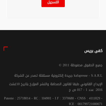
التسجيل
كفى بريس
© جميع الحقوق محفوظة 2011
جريدة إلكترونية مستقلة تصدر عن الشركة kafapresse - S.A.R.L
الإيداع القانوني طبقا لقانون الصحافة والنشر المؤرخ بتاريخ 10غشت
2016: عدد 1 - 017 ص ح
Patente : 25718014 - RC : 104901 - I.F : 3370680 - CNSS : 4111829 -
ICE : 001799721000071