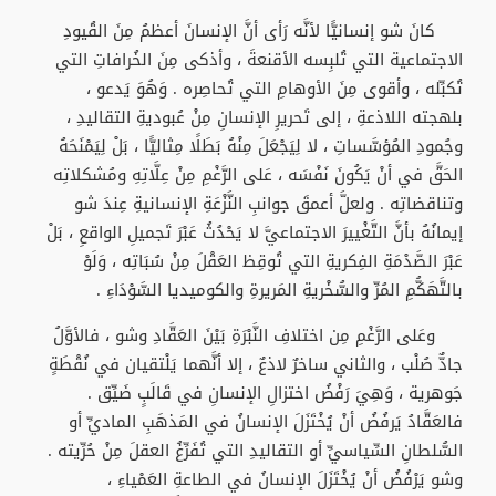
كانَ شو إنسانيًّا لأنَّه رَأى أنَّ الإنسانَ أعظمُ مِنَ القُيودِ
الاجتماعية التي تُلبِسه الأقنعةَ ، وأذكى مِنَ الخُرافاتِ التي
تُكبِّله ، وأقوى مِنَ الأوهامِ التي تُحاصِره . وَهُوَ يَدعو ،
بلهجته اللاذعةِ ، إلى تَحريرِ الإنسانِ مِنْ عُبوديةِ التقاليدِ ،
وجُمودِ المُؤسَّساتِ ، لا لِيَجْعَلَ مِنْهُ بَطَلًا مِثاليًّا ، بَلْ لِيَمْنَحَهُ
الحَقَّ في أنْ يَكُونَ نَفْسَه ، عَلى الرَّغْمِ مِنْ عِلَّاتِهِ ومُشكلاتِه
وتناقضاتِه . ولعلَّ أعمقَ جوانبِ النَّزْعَةِ الإنسانيةِ عِندَ شو
إيمانُهُ بأنَّ التَّغْييرَ الاجتماعيَّ لا يَحْدُثُ عَبْرَ تَجميلِ الواقعِ ، بَلْ
عَبْرَ الصَّدْمَةِ الفِكريةِ التي تُوقِظ العَقْلَ مِنْ سُبَاتِه ، وَلَوْ
بالتَّهَكُّمِ المُرِّ والسُّخْريةِ المَريرةِ والكوميديا السَّوْدَاءِ .
وعَلى الرَّغْمِ مِن اختلافِ النَّبْرَةِ بَيْنَ العَقَّادِ وشو ، فالأوَّلُ
جادٌّ صُلْب ، والثاني ساخرٌ لاذعٌ ، إلا أنَّهما يَلْتقيان في نُقْطَةٍ
جَوهرية ، وَهِيَ رَفْضُ اختزالِ الإنسانِ في قَالَبٍ ضَيِّق .
فالعَقَّادُ يَرفُضُ أنْ يُخْتَزَلَ الإنسانُ في المَذهَبِ الماديِّ أو
السُّلطانِ السِّياسيِّ أو التقاليدِ التي تُفَرِّغُ العقلَ مِنْ حُرِّيته .
وشو يَرْفُضُ أنْ يُخْتَزَلَ الإنسانُ في الطاعةِ العَمْياءِ ،