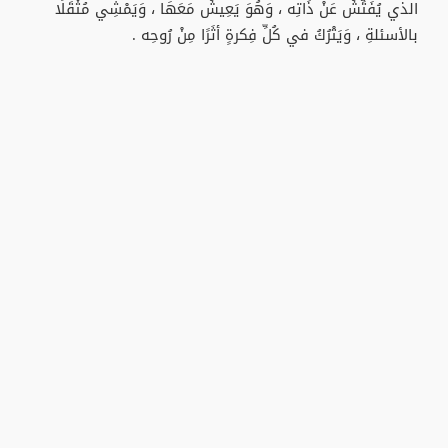
الذي يُفَتِّشُ عَنْ ذَاتِه ، وَهُوَ يَعِيشُ مَعَهَا ، وَيَمْشِي مُثْقَلًا
بالأسئلةِ ، وَيَتْرُكُ في كُلِّ فِكرةٍ أثَرًا مِنْ رُوحِه .