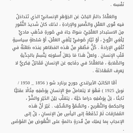
نَفْسِه .
والعَقَّادُ دائمُ البَحْثِ عَن الجَوْهَرِ الإنسانيِّ الذي تَتداخلُ
فيه قُوى العَقْلِ والضَّميرِ والإرادةِ ، لذلك كانَ شَديدَ النُّفُورِ
مِنَ الاستبدادِ العَقْلِيِّ، سَواءٌ جاءَ في صُورةِ مَذْهَبٍ ماديٍّ
يُلْغِي الرُّوحَ ، أوْ تَيَّارٍ صُوفيٍّ يُلْغِي العَقْلَ، أوْ سُلطةٍ سِياسيةٍ
تُلْغِي الإرادةَ . كُلُّ مَظْهَرٍ مِنْ هَذه المَظاهرِ عِندَه طَعْنَةٌ في
قَلْبِ الإنسانِ . ولعلَّ هَذا مَا جَعَلَ أُسلوبَه يَتَّسِمُ بالجِدِّيةِ
والصَّلابةِ ، فالعَقَّادُ في دِفَاعِهِ عَن الإنسانِ مُقَاتِلٌ فِكريٌّ لا
يَعرِف المُهَادَنَةَ .
أمَّا الكاتبُ الأيرلندي جورج برنارد شو ( 1856 _ 1950 /
نوبل 1925 ) فَهُوَ لا يَتعاملُ معَ الإنسانِ بِوَصْفِهِ مِثَالًا عقليًّا
ثابتًا ، بَلْ بِوَصْفِهِ دراما حَيَّة ، يَتقلَّب بَيْنَ الخَيْرِ والشَّرِّ ،
والحِكمةِ والتَّهْريجِ ، والسُّمُوِّ والسُّخْفِ . غَيْرَ أنَّ هَذه
المُفارَقات لَمْ تَدْفَعْهُ إلى اليأسِ مِنَ الإنسانِ ، بَلْ إلى
الإعجابِ بِما يَملِك مِنْ قُدرةٍ دائمةٍ على النُّهُوضِ مِنَ الفَوْضَى
.