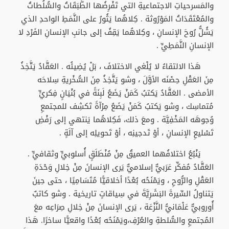
والمَسرحياتِ الاجتماعيةِ التي تَفْرِضُها الطَّبَقَاتُ والسُّلُطاتُ
والمُعْتَقَدَاتُ المَوْرُوثة . كِلاهُما يَثُورُ على النَّمَطِ الواحدِ الذي
يَشُلُّ رُوحَ الإنسانِ ، وكِلاهُما يَقِفُ إلى جانبِ الإنسانِ الفَرْدِ لا
الإنسانِ النَّمَطِيِّ .
هَذا الالتقاءُ لا يُلْغي الاختلافَ ، بَلْ يُضِيئُه . العَقَّادُ يَتَّخِذُ
مِنَ العَقْلِ حِصْنَه الأوَّلَ ، وشو يَتَّخِذُ مِنَ السُّخْريةِ سِلاحَه
الأمضى . العَقَّادُ يَكتبُ كَمَنْ يَضَعُ لَبِنَةً في بُنْيَانٍ فِكريٍّ
مُتماسِك ، وشو يَكتبُ كَمَنْ يَضَعُ مِرْآةً تَكشِف للمجتمعِ
وُجوهَه المَخْفِيَّة . ومعَ ذلك، فَكِلاهُما يَنتهي إلى رَفْضِ
تَسْليعِ الإنسانِ ، أوْ تَدجينِه ، أوْ تَحويلِه إلى آلَةٍ .
يَنْبُعُ اختلافُهما العميقُ مِنْ مُنْطَلَقٍ أُسلوبيٍّ وثقافيٍّ .
العَقَّادُ مُفكِّر عَرَبيٌّ إسلاميٌّ يَرى الإنسانَ مِنْ خِلالِ وَحْدَةِ
العَقْلِ والرُّوحِ ، ويَمْنَحُه بُعْدًا أخلاقيًّا مُتَسَامِيًا ، حتى حِينَ
يَتناولُ السِّيرةَ البَشَرِيَّةَ في سِياقاتٍ تاريخية . وشو كاتبٌ
أُوروبيٌّ عَلْمَانيُّ النَّزْعَة ، يَرى الإنسانَ مِنْ خِلالِ صِرَاعِه معَ
المُجتمعِ والسُّلطةِ والعُرْفِ،ويَمْنَحُه بُعْدًا واقعيًّا ساخرًا. هَذا