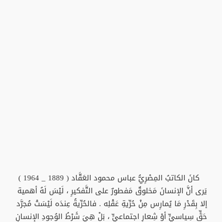
كانَ الكاتبُ المِصْرِيُّ عباس محمود العَقَّاد ( 1889 _ 1964 )
يَرى أنَّ الإنسانَ مَخلوقٌ مَفطورٌ على التَّفكيرِ ، لَيْسَ لَهُ أهمية
إلا بِقَدْرِ مَا يُمارِس مِنْ حُرِّيةِ عَقْلِه . فالحُرِّيةُ عِندَه لَيْسَتْ مُجرَّد
حَقٍّ سِياسيٍّ أوْ شِعارٍ اجتماعيٍّ ، بَلْ هِيَ شَرْطُ الوُجودِ الإنسانِ