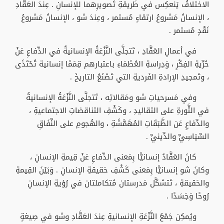
الاختلافُ يَنعكِس في طَريقةِ تَصويرِهما للإنسانِ . عِندَ العَقَّادِ
، الإنسانُ مَشروعُ ارتقاءٍ مُستمر ، وعِندَ شو ، الإنسانُ مَشروعُ
نَقْدٍ مُستمر .
في أعمالِ العَقَّادِ ، تَتجلَّى النَّزْعَةُ الإنسانيةُ في الدِّفاعِ عَنْ
حُرِّيةِ الفِكْرِ ، وَدِراسةِ العُظَمَاءِ باعتبارهم قِمَمًا إنسانية تُحْتَذَى
، وتَمجيدِ الإرادةِ الفَرديةِ التي تَصْنَعُ التاريخَ .
وفي مَسرحياتِ شو ومَقالاتِه ، تَتجلَّى النَّزْعَةُ الإنسانيةُ
في الثَّورةِ على التقاليدِ ، وكَشْفِ التناقضاتِ الاجتماعيةِ ،
والدِّفاعِ عَن الطَّبَقَاتِ المُهَمَّشَةِ ، والهُجومِ على النِّفَاقِ
السِّيَاسِيِّ والدِّينيِّ .
كانَ العَقَّادُ إنسانيًّا بِمَعنى الدِّفاعِ عَنْ قِيمةِ الإنسانِ ،
وكانَ شو إنسانيًّا بِمَعنى كَشْفِ حَقيقةِ الإنسانِ . وَبَيْنَ القِيمةِ
والحَقيقةِ ، تَتشكَّل مَدرستان مُتكاملتان في رُؤيةِ الإنسانِ
رُوحًا وَجَسَدًا .
ويُمكِن جَمْعُ النَّزْعَةِ الإنسانيةِ عِندَ العَقَّادِ وشو في صِيغةٍ