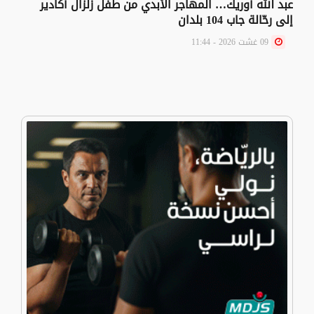
عبد الله أوريك… المهاجر الأبدي من طفل زلزال أكادير
إلى رحّالة جاب 104 بلدان
09 غشت 2026 - 11:44