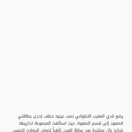
يضع نادي المغرب التطواني نصب عينيه خطف إحدى بطاقتي
الصعود إلى قسم الصفوة، حيث استأنفت المجموعة تداريبها
بتركيز عالٍ مباشرة بعد عطلة العيد، تأهباً لخوض الجولات الخمس