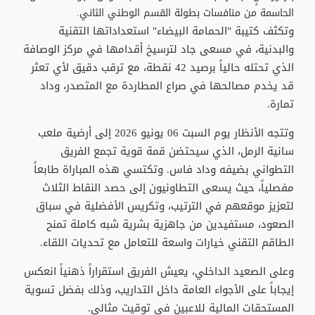
الحاسمة من منافسات بطولة القسم الوطني الثاني.
وتكثف كتيبة "الحمامة البيضاء" استعداداتها التقنية
والبدنية، في مسعى جاد لترسيخ أقدامها في مركز الوصافة
الذي تحتله حالياً برصيد 42 نقطة، مع ترقب دقيق لأي تعثر
قد يخدم مصالحها في صراع المطاردة مع المتصدر، وداد
تمارة.
وتتجه الأنظار يوم السبت 06 يونيو 2026 إلى أرضية ملعب
سانية الرمل، الذي سيحتضن قمة قوية تجمع الفريق
التطواني بضيفه وداد فاس. وتكتسي هذه المباراة طابعاً
مفصلياً، حيث يسعى التطاونيون إلى حصد النقاط الثلاث
لتعزيز موقعهم في الترتيب، وتكريس الأفضلية في سباق
الصعود، مستفيدين من جاهزية بشرية شبه كاملة تمنح
الطاقم التقني خيارات واسعة للتعامل مع تحديات اللقاء.
وعلى الصعيد الداخلي، يعيش الفريق استقراراً ذهنياً انعكس
إيجاباً على الأجواء العامة داخل التداريب، وذلك بفضل تسوية
المستحقات المالية للاعبين في توقيت مثالي.