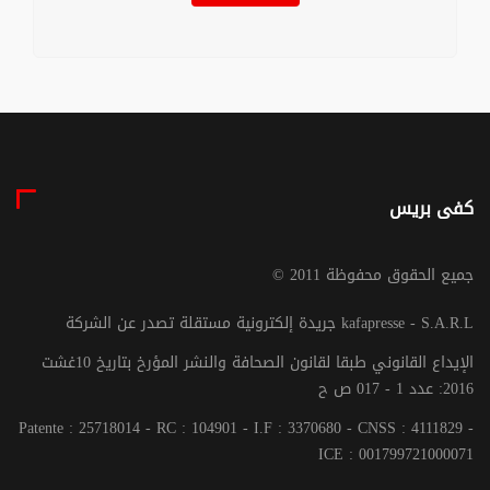
كفى بريس
© جميع الحقوق محفوظة 2011
جريدة إلكترونية مستقلة تصدر عن الشركة kafapresse - S.A.R.L
الإيداع القانوني طبقا لقانون الصحافة والنشر المؤرخ بتاريخ 10غشت
2016: عدد 1 - 017 ص ح
Patente : 25718014 - RC : 104901 - I.F : 3370680 - CNSS : 4111829 -
ICE : 001799721000071