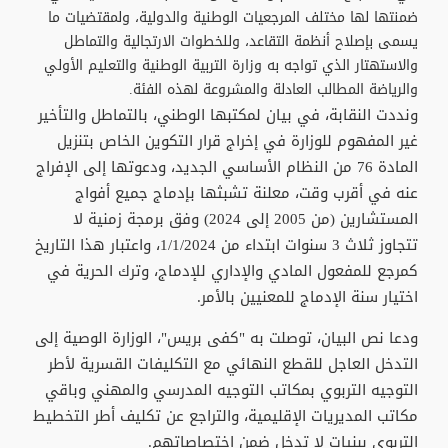
ضمنتها لها مختلف المرجعيات الوطنية والدولية، ولمقتضيات ما
يسمى بإصلاح أنظمة التقاعد، وللخطوات الارتجالية والتماطل
والاستهتار الذي تواجه به وزارة التربية الوطنية والتعليم الأولي
والرياضة المطالب العادلة والمشروعة لهذه الفئة.
ونددت النقابة، في بيان لمكتبها الوطني، بالتماطل والتأخير
غير المفهوم للوزارة في إخراج قرار التكوين الخاص بتنزيل
المادة 76 من النظام الأساسي الجديد، ودعوتها إلى الإفراج
عنه في أقرب وقت، معلنة تشبثها بإدماج جميع أفواج
المستشارين (من 2005 إلى 2024) وفق برمجة زمنية لا
تتجاوز ثلاث 3 سنوات ابتداء من 1/1/2024، واعتبار هذا التاريخ
كمرجع للمفعول المادي والإداري للإدماج، وترك الحرية في
اختيار سنة الإدماج للمعنيين بالأمر.
ودعا نص البيان، توصلت به "كفى بريس"، الوزارة الوصية إلى
التدخل العاجل للقطع النهائي مع التكليفات القسرية لأطر
التوجيه التربوي بمكاتب التوجيه المدرسي والمهني وباقي
مكاتب المديريات الإقليمية، والتراجع عن تكليف أطر التخطيط
التربوي ببنيات لا تدخل ضمن اختصاصاتهم.