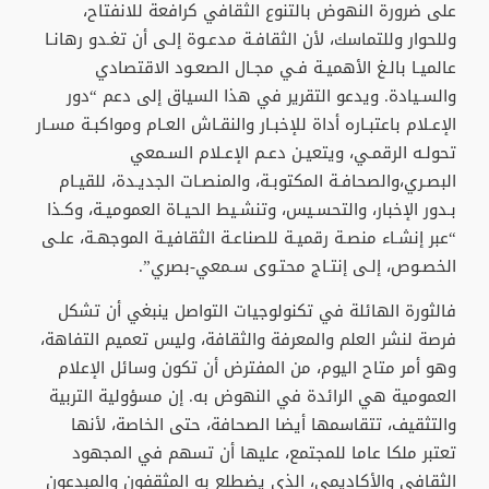
على ضرورة النهوض بالتنوع الثقافي كرافعة للانفتاح،
وللحوار وللتماسك، لأن الثقافـة مدعـوة إلـى أن تغـدو رهانـا
عالميـا بالـغ الأهميـة فـي مجـال الصعـود الاقتصادي
والسـيادة. ويدعو التقرير في هذا السياق إلى دعم “دور
الإعـلام باعتبـاره أداة للإخبـار والنقـاش العـام ومواكبـة مسـار
تحولـه الرقمـي، ويتعيـن دعـم الإعـلام السـمعي
البصـري،والصحافـة المكتوبـة، والمنصـات الجديـدة، للقيـام
بـدور الإخبار، والتحسـيس، وتنشـيط الحيـاة العموميـة، وكـذا
“عبر إنشـاء منصـة رقميـة للصناعـة الثقافيـة الموجهـة، علـى
الخصـوص، إلـى إنتـاج محتـوى سـمعي-بصري”.
فالثورة الهائلة في تكنولوجيات التواصل ينبغي أن تشكل
فرصة لنشر العلم والمعرفة والثقافة، وليس تعميم التفاهة،
وهو أمر متاح اليوم، من المفترض أن تكون وسائل الإعلام
العمومية هي الرائدة في النهوض به. إن مسؤولية التربية
والتثقيف، تتقاسمها أيضا الصحافة، حتى الخاصة، لأنها
تعتبر ملكا عاما للمجتمع، عليها أن تسهم في المجهود
الثقافي والأكاديمي، الذي يضطلع به المثقفون والمبدعون