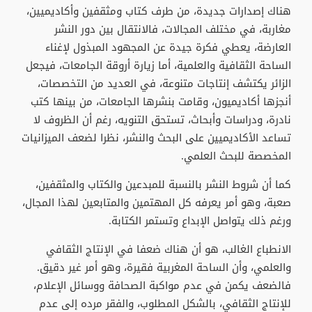
هناك إصدارات جديدة، من طرف كتاب ومثقفين وأكاديميين،
مغاربة، في مختلف المجالات، فالانتقال بين دور النشر
العارضة، يعطي فكرة جيدة عن المجهود المبذول لإغناء
الساحة الثقافية والعلمية، أما زيارة أروقة الجامعات، فيجعل
الزائر يكتشف إنتاجات متنوعة، في العديد من التخصصات،
أنجزها أكاديميون، وقامت بنشرها الجامعات، من بينها كتب
نادرة، ودراسات وأبحاث، تستحق التنويه، رغم أن الظروف لا
تساعد الأكاديميين على البحث والنشر، نظرا لضعف الميزانيات
المخصصة للبحث العلمي.
كما أن شروط النشر بالنسبة للمبدعين والكتاب والمثقفين،
صعبة، وهو أمر يعرفه كل المهتمين والمتابعين لهذا المجال،
ورغم ذلك يتواصل الإبداع وتستمر الكتابة.
الانطباع الغالب، هو أن هناك ضعفا في الإنتاج الثقافي
والعلمي، وأن الساحة المغربية فقيرة، وهو أمر غير دقيق.
فالضعف يكمن في عدم مواكبة الصحافة ووسائل الإعلام،
للإنتاج الثقافي، بالشكل المطلوب، والفقر مرده إلى عدم