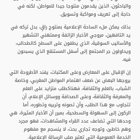
والباحثون، الذين يقدمون منتوجا جيدا للمواطن، لكنه في
حاجة إلى تعريف ومواكبة وتسويق.
بذلك يمكن ملء الساحة الإعلامية بمنتوج راقٍ، بدل تركه في
يد التافهين، مروجي الأخبار الزائفة وممتهني التشهير
والأساليب السوقية، الذي يطفون على السطح كالطحالب،
ويحاولون جر المجتمع إلى أسفل المستنقع الذي يسبحون
فيه.
إن الإقبال على المعارض وعلى المكتبات، يفند الأطروحة التي
يروجها البعض عن ضعف اهتمام المواطن المغربي، وخاصة
الشباب، بالعلم والثقافة، فهناكطلب متزايد على العلم
والمعرفة والثقافة، وعلى الصحافة ووسائل الإعلام، أن
تتجاوب مع هذا الطلب، وأن تصونه وتربيه وتطوره، أما
الركون إلى السهولة والسطحية، بمبرر أن الأخبار المثيرة، هي
وحدها التي تضاعف عدد القراء والمشاهدات، فهو مجرد
وهم خاطئ، وتوجه تجاري بحت، لا ينسجم مع مفهوم
الخدمة العمومية التي تعتبر صلب الرسالة الإعلامية.