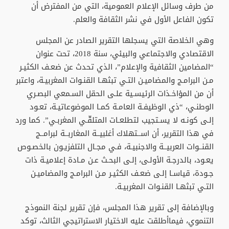
من طرف وسائل الإعلام العمومية، التي من المفترض أن
تكون الفاعل الأول في نشر الثقافة والعلم.
وهي الخلاصة التي يسجلها التقرير الصادر عن المجلس
الاقتصادي والاجتماعي والبيئي، سنة 2018، تحت عنوان
“المضامين الثقافية والإعلام”، الذي تحدث عن ضعـف الكثيـر
مـن البرامـج والمضاميـن التـي تبثهـا القنـوات المغربيـة، واعتبر
أن من المؤاخـذات الرئيسـية علـى الحقل السـمعي البصـري
الوطنـي، “ذي الوظيفـة العامـة كمـا الموضوعاتيـة، تعـود
إلـى كونـه لا يسـتجيب لتطلعـات المتلقّـي المغربـي”. كما ورد
في هذا التقرير، أن اســتهلاك أغلبيــة المغاربــة لبرامــج
القنــوات العربيــة والاجنبيـة، فـي مجـال التلفزيـون بالخصـوص
يعـود، بالدرجـة الأولـى، إلـى البحـث عـن مـادة إعلاميـة ذات
جـودة، قياسـا إلـى ضعـف الكثيـر مـن البرامـج والمضاميـن
التـي تبثهـا القنـوات المغربيـة.
وبالإضافة إلى تقرير هذا المجلس، فإن تقرير لجنة النموذج
التنموي، فيماأطلقت عليه الاختيار الاستراتيجي الثالث، توكد