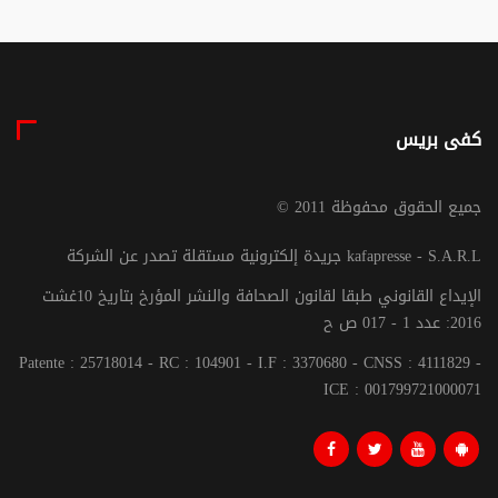
كفى بريس
© جميع الحقوق محفوظة 2011
جريدة إلكترونية مستقلة تصدر عن الشركة kafapresse - S.A.R.L
الإيداع القانوني طبقا لقانون الصحافة والنشر المؤرخ بتاريخ 10غشت
2016: عدد 1 - 017 ص ح
Patente : 25718014 - RC : 104901 - I.F : 3370680 - CNSS : 4111829 -
ICE : 001799721000071