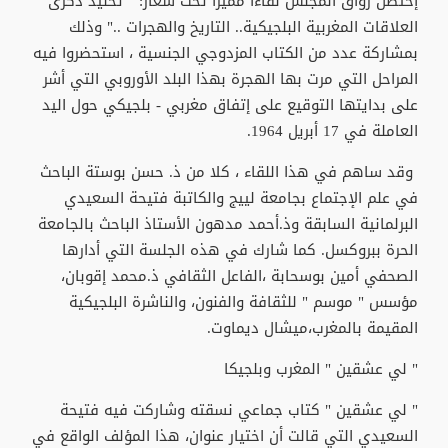
إحتضن رواق المجلس لقاءا مميزا تحت شعار: " تخليد ذكرى
العلاقات المغربية البلجيكية.. التاريخ والهجرات .." وذلك
بمشاركة عدد من الكتاب المزدوجي الجنسية ، استحضروا فيه
المراحل التي مرت بها الهجرة بهذا البلد الأوروبي التي أشر
على بدايتها التوقيع على إتفاق مغربي - بلجيكي حول اليد
العاملة في 17 أبريل 1964.
وقد ساهم في هذا اللقاء ، كلا من ذ. حسن بوستة الباحث
في علم الإجتماع بجامعة لييج والكاتبة فتيحة السعيدي
البرلمانية السابقة وذ.أحمد مدهون الأستاذ الباحث بالجامعة
الحرة ببروكسل. كما شارك في هذه الجلسة التي أدارها
الصحفي أمين بوسحابة ،الفاعل الثقافي ذ.محمد إقوبان،
مؤسس " موسم " للثقافة والفنون، والناشرة البلجيكية
المقيمة بالمغرب،ميشال ديماوت.
" لي عشقين " المغرب وبلجيكا
" لي عشقين " كتاب جماعي نسقته وشاركت فيه فتيحة
السعيدي التي قالت أن اختيار عنوان، هذا المؤلف الواقع في