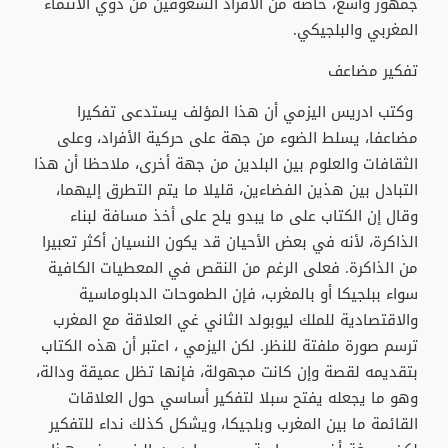
جمهور واسع، خاصة من الأفراد الشغوفين من ذوي الانتماء
المغربي والبلجيكي.
تفكير مضاعف
وكتب ادريس اليزمي أن هذا المؤلف يستدعى تفكيرا
مضاعفا، يسلط الضوء من جهة على حركية الأفراد، وعلى
الثقافات والعلوم بين البلدين من جهة أخرى، ملاحظا أن هذا
التبادل بين هذين الفضاءين، قليلا ما يتم التطرق إليهما،
وقال إن الكتاب على ما يبدو يلح على أخذ مسافة لبناء
الذاكرة، لأنه في بعض الأحيان قد يكون النسيان أكثر تعبيرا
من الذاكرة. فعلى الرغم من النقص في المعطيات الكافية
سواء ببلجيكا أو بالمغرب، فإن الطموحات الدبلوماسية
والاقتصادية للملك ليوبولد الثاني غي العلاقة مع المغرب
ترسم صورة ملفتة للنظر. لكن اليزمي ، اعتبر أن هذه الكتاب
بتقديمه لقصة وإن كانت مجهولة، فإنها تظل عميقة ودالة،
وهو ما يجعله يفتح سبلا لتفكير أساسي حول العلاقات
القائمة ما بين المغرب وبلجيكا، ويشكل كذلك نداء للتفكير