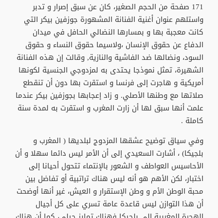
171 صفحة من الحجم الصغير، كان عن سبق إصرار و تدبر
واستلهم عنوان أغنية الفنانة المشهورة جوزفين بيكر التي
كانت معجبة بها و بمسارها النضالي الحافل في ميدان
الدفاع عن حقوق الإنسان ،ولاسيما حقوق النساء و حقوق
السود، ونضالها ضد الفاشية والنازية, وقالت إن هذه الفنانة
الشهيرة، تمثل نموذجا يحتدى به لمزدوجي الجنسية لكونها
أمريكية و هاجرت إلى فرنسا و استقرت بها دون أن تنقطع
صلاتها مع وطنها الأصلي. و زاد إعجابها بجوزفين بيكر عندما
علمت أنها سبق لها أن زارت المغرب و استقرت به لمدة سنة
كاملة .
وفي سياق توضيح عشقها المزدوج لبلديها ( المغرب و
بلجيكا) ، أشارت السعيدي إلى أن الأمر ليس دائما سهلا و أن
الأحاسيس العواطف و الشعور بالإنتماء تتحول أحيانا إلى
اختبار، لكن الأهم هو أنه ليس هناك تراتبية أو تفاضل بين
محبة الوطن الأم و وطن الإستقرار و العيش، غير أنها أوضحت
أن هذا التوازن ليس قاعدة عامة تسري على كل أجيال
الهجرة المغربية إلى بلجيكا فهناك تمايز جيلي، كما أن هناك