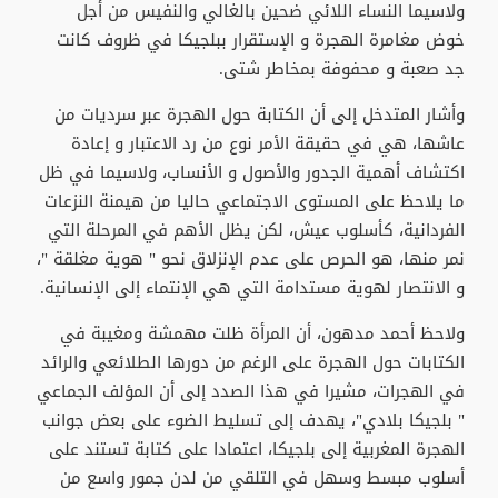
ولاسيما النساء اللائي ضحين بالغالي والنفيس من أجل
خوض مغامرة الهجرة و الإستقرار ببلجيكا في ظروف كانت
جد صعبة و محفوفة بمخاطر شتى.
وأشار المتدخل إلى أن الكتابة حول الهجرة عبر سرديات من
عاشها، هي في حقيقة الأمر نوع من رد الاعتبار و إعادة
اكتشاف أهمية الجدور والأصول و الأنساب، ولاسيما في ظل
ما يلاحظ على المستوى الاجتماعي حاليا من هيمنة النزعات
الفردانية، كأسلوب عيش، لكن يظل الأهم في المرحلة التي
نمر منها، هو الحرص على عدم الإنزلاق نحو " هوية مغلقة "،
و الانتصار لهوية مستدامة التي هي الإنتماء إلى الإنسانية.
ولاحظ أحمد مدهون، أن المرأة ظلت مهمشة ومغيبة في
الكتابات حول الهجرة على الرغم من دورها الطلائعي والرائد
في الهجرات، مشيرا في هذا الصدد إلى أن المؤلف الجماعي
" بلجيكا بلادي"، يهدف إلى تسليط الضوء على بعض جوانب
الهجرة المغربية إلى بلجيكا، اعتمادا على كتابة تستند على
أسلوب مبسط وسهل في التلقي من لدن جمور واسع من