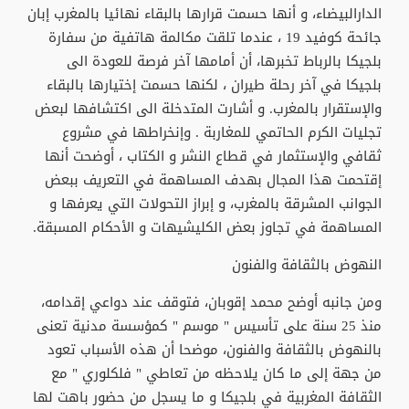
الدارالبيضاء، و أنها حسمت قرارها بالبقاء نهائيا بالمغرب إبان
جائحة كوفيد 19 ، عندما تلقت مكالمة هاتفية من سفارة
بلجيكا بالرباط تخبرها، أن أمامها آخر فرصة للعودة الى
بلجيكا في آخر رحلة طيران ، لكنها حسمت إختيارها بالبقاء
والإستقرار بالمغرب. و أشارت المتدخلة الى اكتشافها لبعض
تجليات الكرم الحاتمي للمغاربة . وإنخراطها في مشروع
ثقافي والإستثمار في قطاع النشر و الكتاب ، أوضحت أنها
إقتحمت هذا المجال بهدف المساهمة في التعريف ببعض
الجوانب المشرقة بالمغرب، و إبراز التحولات التي يعرفها و
المساهمة في تجاوز بعض الكليشيهات و الأحكام المسبقة.
النهوض بالثقافة والفنون
ومن جانبه أوضح محمد إقوبان، فتوقف عند دواعي إقدامه،
منذ 25 سنة على تأسيس " موسم " كمؤسسة مدنية تعنى
بالنهوض بالثقافة والفنون، موضحا أن هذه الأسباب تعود
من جهة إلى ما كان يلاحظه من تعاطي " فلكلوري " مع
الثقافة المغربية في بلجيكا و ما يسجل من حضور باهت لها