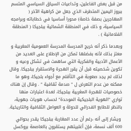
من قبل بعض الفاعلين، وتداعيات السياق السياسي المتسم
ببروز اليمين المتطرف الذي جعل من كراهية الآخر (
المهاجرين بصفة خاصة) محورا أساسيا في خطاباته وبرامجه
السياسية، و ذلك في المنطقة الشمالية ببلجيكا ( المنطقة
الفلامانية ) .
وبعدما ذكر أنه خريج المدرسة المدرسة العمومية المغربية و
معتز بذلك لأنه بفضلها تمكن من الإطلاع على العديد من
الأعمال الأدبية والفكرية التي ساهمت في تشكل وعيه و
تكوين شخصيته قبل أن يقرر الهجرة والاستقرار ببلجيكا. وقال
لذلك لم يجد صعوبة في التأقلم مع أجواء بلجيكا، وهو ما
ممكنه من عدم التعرض ل " صدمة ثقافية " . وقال إن هناك
خصوصيات للهجرة المغربية ببلجيكا، لعدة اعتبارات منها
تواري "الهوية البلجيكية الموحدة" لحساب هويات جهوية،
بالنظر للطابع الفدرالي للدولة و العوامل الثقافية والتاريخية.
ويشار إلى أنه ،رغم أن عدد المغاربة ببلجيكا يقدر بحوالي
600 ألف نسمة، فإن أغلبيتهم يستقرون بالعاصمة بروكسل