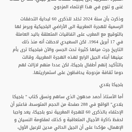
غنى و تنوع في هذا الإنتماء المزدوج.
وذكرت بأن سنة 2024 تخلد للذكرى 60 لبداية التدفقات
الرسمية للهجرة المغربية الى الأراضي البلجيكية ويرمز لها
بالتوقيع مع المغرب على اتفاقيات المتعلقة باليد العاملة
في 17 أبريل 1964. لكن السعيدي لاحظت أنه منذ ذلك
التاريخ جرت مياها كثيرة تحت الجسر، والآن فبلجيكا ترى بأم
عينيها أبناء الجيل الرابع لهذه الهجرة المغربية. وقالت
بالتأكيد إنهم أطفال بلجيكا، لكن عددا منهم لازالت لهم
دوما ثقافة مزدوجة يحافظون على استمراريتها.
بلجيكا بلادي
أما الأستاذ أحمد مدهون الذي ساهم ونسق كتاب " بلجيكا
بلادي" الواقع في 288 صفحة من الحجم المتوسط، فاعتبر أن
الإحتفاء بالذكرى 60 للهجرة المغربية نحو بلجيكا، يعد واجبا
لحفظ ذاكرة الأجيال المتعاقبة و كذلك لمقاومة النسيان و
الإهمال، مؤكدا على أن الجيل الحالي مدين للرعيل الأول،