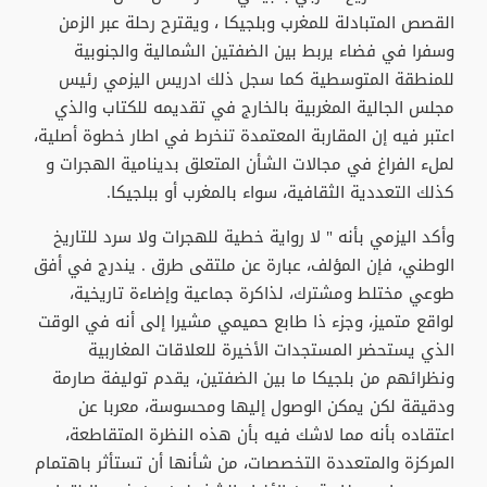
القصص المتبادلة للمغرب وبلجيكا ، ويقترح رحلة عبر الزمن
وسفرا في فضاء يربط بين الضفتين الشمالية والجنوبية
للمنطقة المتوسطية كما سجل ذلك ادريس اليزمي رئيس
مجلس الجالية المغربية بالخارج في تقديمه للكتاب والذي
اعتبر فيه إن المقاربة المعتمدة تنخرط في اطار خطوة أصلية،
لملء الفراغ في مجالات الشأن المتعلق بدينامية الهجرات و
كذلك التعددية الثقافية، سواء بالمغرب أو ببلجيكا.
وأكد اليزمي بأنه " لا رواية خطية للهجرات ولا سرد للتاريخ
الوطني، فإن المؤلف، عبارة عن ملتقى طرق . يندرج في أفق
طوعي مختلط ومشترك، لذاكرة جماعية وإضاءة تاريخية،
لواقع متميز، وجزء ذا طابع حميمي مشيرا إلى أنه في الوقت
الذي يستحضر المستجدات الأخيرة للعلاقات المغاربية
ونظرائهم من بلجيكا ما بين الضفتين، يقدم توليفة صارمة
ودقيقة لكن يمكن الوصول إليها ومحسوسة، معربا عن
اعتقاده بأنه مما لاشك فيه بأن هذه النظرة المتقاطعة،
المركزة والمتعددة التخصصات، من شأنها أن تستأثر باهتمام