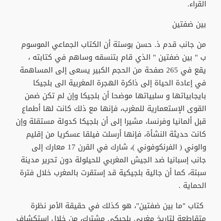
القراء.
بين ضفتين
من جانب قدم ذ. حسن بوستة أن الكتاب الجماعي الموسوم
ب " بين ضفتين " الذي قام بتنسقه وساهم في كتابته ،
يقع في 265 صفحة من الحجم الكبير يسعى إلى المساهمة
في إعادة الحياة إلى ذاكرة الهجرة المغربية الى بلجيكا
بايجابياتها و سلبياتها موضحا أن بلجيكا وإن لم تكن ضمن
القوى الإستعمارية للمغرب، فإنها مع ذلك كانت لها أطماع
قبل ألمانيا وفرنسا، مشيرا إلى أن بلجيكا كدولة مستقلة وإن
كانت حديثة النشأة، فإنها أرسلت فيلقا عسكريا من إقليم
والوني ( الفرنكوفوني )، شارك في القرن 17 معارك إلى
جانب إسبانيا ضد الجيش المغربي للحيلولة دون تحرير مدينة
سبتة، كما أن جالية بلجيكية قد إستقرت بالمغرب خلال فترة
الحماية .
كتاب "ما بين ضفتين"، هو كذلك في حقيقة الأمر نظرة
متقاطعة لتاريخ مغربي بلجيكي مشترك، من خلال استكشاف