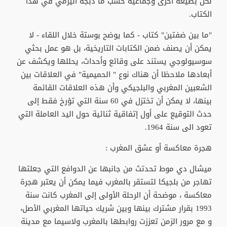
لكن بصيغة أخرى وجماعية حسب ما دبجه اليزمي في هذا
الكتاب.
"ما بين ضفتين" كتاب - كما يوضح بوستة خلال اللقاء - لا
يمكن أن يصنف ضمن الكتابات التاريخية، بل هو عمل بحثي
سوسيولوجي يستند على وقائع وأحداث، يحللها ويكشف عن
أبعادها ملاحظا أن هناك نوع " الحميمية" في العلاقات بين
الشعبين المغربي والبلجيكي وأن هذه العلاقات القائمة
بينها، لا يمكن أن تختزل في 60 سنة التي تؤرخ فقط إلى
حدث التوقيع على أول إتفاقية ثنائية حول اليد العاملة التي
تعود الى سنة 1964.
هجرة معاكسة أو عشق المغرب :
ميشال دي موط تحدتث من جانبها عن الدوافع التي جعلتها
تهاجر من بلجيكا لتستقر بالمغرب فيما يمكن أن يعتبر هجرة
معاكسة ، موضحة أن الرحلة الأولى إلى المغرب كانت سنة
1993 بقرار مشترك بينها وبين شريك حياتها المغربي الأصل،
و مع مرور الزمن تعززت روابطها بالمغرب ولاسيما مع مدينة