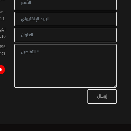
R.L
الإي
10غشت 2016: عدد 1 - 017 ص ح
CNSS
071