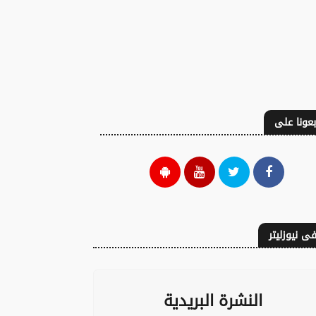
بعونا على
ى نيوزليتر
النشرة البريدية