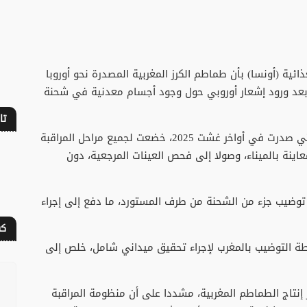
ئية (أونسا) بأن طماطم الكرز المغربية المصدرة نحو أوروبا
ج بعد ورود إشعار أوروبي حول وجود أجسام معدنية في شحنة
تا
وأوضح المكتب، في بلاغ له أن الشحنة المعنية، التي صدرت في أواخر غشت 2025، خضعت لجميع مراحل المراقبة
عاينة بالميناء، وصولا إلى فحص العينات المرجعية، دون
ة توضيب جزء من الشحنة من طرف المستورد، ما دفع إلى إجراء
كف
ة التوضيب بالمغرب لإجراء تحقيق ميداني شامل، خلص إلى
نتاج الطماطم المغربية، مشددا على أن منظومة المراقبة