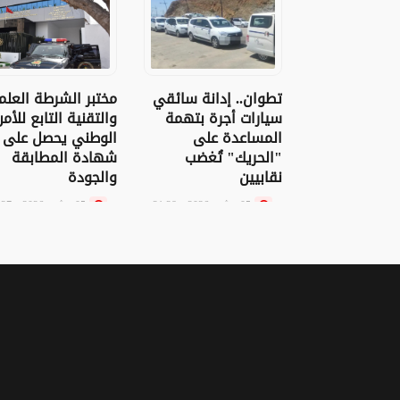
مختبر الشرطة العلم
تطوان.. إدانة سائقي
والتقنية التابع للأم
سيارات أجرة بتهمة
الوطني يحصل على
المساعدة على
شهادة المطابقة
"الحريك" تُغضب
والجودة
نقابيين
05 غشت 2026 - 20:27
05 غشت 2026 - 21:28