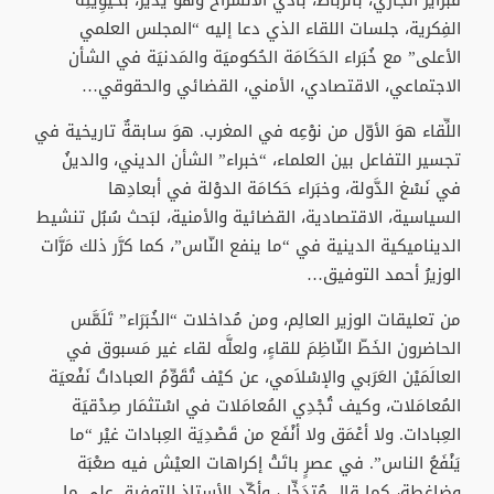
فبراير الجاري، بالرباط، باديَ الانشراح وهوَ يُدير، بحيَوِيَتِه
الفِكرية، جلسات اللقاء الذي دعا إليه “المجلس العلمي
الأعلى” مع خُبَراء الحَكَامَة الحُكوميَة والمَدنيَة في الشأن
الاجتماعي، الاقتصادي، الأمني، القضائي والحقوقي…
اللِّقاء هوَ الأوّل من نوْعِه في المغرب. هوَ سابقةٌ تاريخية في
تجسير التفاعل بين العلماء، “خبراء” الشأن الديني، والدينُ
في نَسْغ الدَّولة، وخبَراء حَكامَة الدوْلة في أبعادِها
السياسية، الاقتصادية، القضائية والأمنية، لبَحث سُبُل تنشيط
الديناميكية الدينية في “ما ينفع النّاس”، كما كرَّر ذلك مَرَّات
الوزيرُ أحمد التوفيق…
من تعليقات الوزير العالِم، ومن مُداخلات “الخُبَرَاء” تَلَمَّس
الحاضرون الخَطّ النّاظِمَ للقاءٍ، ولعلَّه لقاء غير مَسبوق في
العالَمَيْن العَرَبي والإسْلاَمي، عن كيْف تُقَوِّمُ العباداتُ نَفْعيَة
المُعامَلات، وكيف تُجْدِي المُعامَلات في اسْتثمَار صِدْقيَة
العِبادات. ولا أعْمَق ولا أنْفَع من قَصْدِيَة العِبادات غيْر “ما
يَنْفَعُ الناس”. في عصرٍ باتَتْ إكراهات العيْش فيه صعْبَة
وضاغطة، كما قال مُتدَخِّل، وأكّد الأستاذ التوفيق على ما