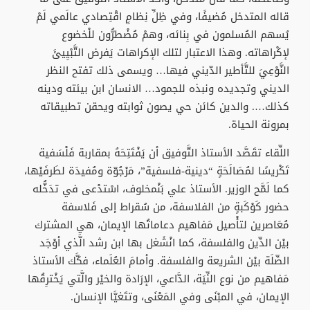
قاله المتدخل مُضيفًا، وفي ظِلِّ نِظامٍ اقْتِصادي عالَمي لَمْ
يُسهم المُسلمون في بِنائه، وهمْ مُضْطرُّون للْخضوع
لإكْراهاته. وهذا الاعتبار لتلك الإكراهات يَفرض التَّبْيِيئَ
النَّوْعِيَ للتَّأطير الدّيني فيها… ويسمى ذلك تفتح النظر
الديني وتجديده ونبذه للجمود… الانسان ابن بيئته ودينه
كذلك…. والدين كائن حي يصون ثوابته ويحقن تطبيقاته
بمرونة الحياة.
اللِّقاء تقَصَّد الأستاذ التَّوفيق أن يَفْتَتِحَهُ بمقاربة فَلْسَفية
تَكْريسًا لمُصَالَحَةٍ “دينية-فلسفية”، مَرْجُوّة ومُفيدَة لطَرفَيْها،
كما لَمَّح الوزير. الأستاذ علي بَنْمخلوف، اسْتدْعى في تدَخُّله
حضور كَوْكَبةٍ من الفلاسفة، من سُقراط إلى فَلاسفة
مُعَاصرين لتأْصيل مَفاهيم دعاماتُها الإيمان، هي المشترك
بيْن الدِّين والفلسفة، كما انْشَغل بها ابن رشد الَّذي أوْجَد
الصِّلَة بيْن الشريعة والفلسفة. وأمامَ العُلَماء، فكَّك الأستاذ
مَفاهيم من نوع النِّيَة، الدَّاعي، الإرَادة والخيْر والَّتي يَخْترِقُها
الإيمان، في المبْنَى وفي المَعْنَى، وتتَغيَّا الإنسان.