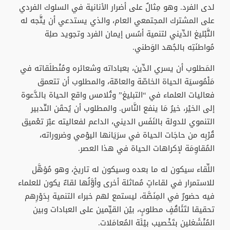
لدى الفرد. وهو مِثالٌ على أضرار الأنانية في السلوك الفردي
على المشترك المجتمعي العام، والذي يستدعي أن يتَّجه له
التَّبْليغ الدِّيني لتنمية أسُس إيمان الفرد وتجويد صلِة
مُواطنَتِه بالجُهد الوَطني.
المَطلوب أن يسري الدِّين، بعباداته وشعائره ومُنْطلَقاته في
مَلْمُوسيَة الحياة الخاصّة والعامّة، والمطلوب أن تتعمق
فعاليات العلماء في “التبليغ” وتُلامس واقع الحياة بالدَّعوة
إلى الخيْر، خيرُ مَا ينفع النَّاس. والمطلوب أن يُحقَن التّدبير
التنموي للدولة بالنَفَس الديني، الداعم لفعاليته عبْرَ تعْميق
قُرْبِه من حاجَات الحياة في سرَيَانها اليوْمي وضروراته،
المُقاوِمَة لإكراهات الحياة في هذا العصر.
اللِّقاء سيكون له ما بعده وسيكون له تاريخ، وهو مُؤهَّل
للاستمرار في لقاءاتٍ مُماثلة أخرى وأوَّلُها لقاءٌ يكون للعلماء
فيه حضورٌ في المِنَصَّة، ليستمع لهم خبراء التنمية بِدَوْرِهم
تحقيقا لتَثَاقُفٍ مطلوبٍ، بيْن القيِّمين على العبادات وبين
المُنْشَغلين بتَخْصيب بيْئَة المُعامَلات.