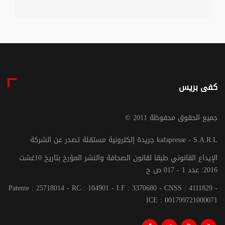
كفى بريس
© جميع الحقوق محفوظة 2011
جريدة إلكترونية مستقلة تصدر عن الشركة kafapresse - S.A.R.L
الإيداع القانوني طبقا لقانون الصحافة والنشر المؤرخ بتاريخ 10غشت
2016: عدد 1 - 017 ص ح
Patente : 25718014 - RC : 104901 - I.F : 3370680 - CNSS : 4111829 -
ICE : 001799721000071