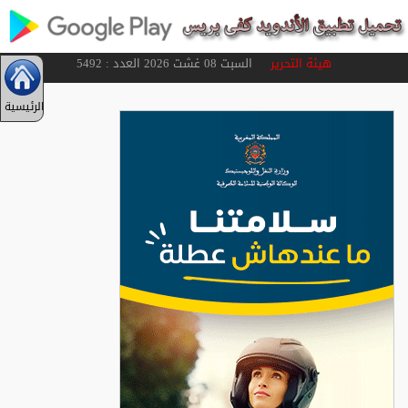
هيئة التحرير
السبت 08 غشت 2026 العدد : 5492
الرئيسية