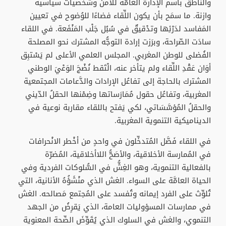
والنّاطق باسم الإدارة العامَّة للْأَمن وشخصياتٌ سياسية
وازنة. ما سمَح بأن يكون اللِّقاء فضاءًا للوُضوح في تعيين
المَفاسد لدَرْئِها وتدْقيقٌ في سُبُل جَلْب المَنْفَعة. في اللقاء
سادَت الصّراحة، وبرَزت إرادة التوجُّه المشترك نحو المصلحة
الفُضلى للوطن المغربي. المجلس العلمي الأعلى لم يَسْتبِق
أوَان عَقْدِ اللِّقاء ولم يتأخر عنه، الْتَقط نُضْجَ الوَعْيَ الوطني
المشترك بالحاجة إلى تفاعُل الإرادات والدَّعامات المجتمعية
المغربية، وتفاعُل حقول مُمَارَساتها وضِمْنها الحقلُ الدّيني
والحقلُ المُؤسَّسَاتي، لكي يَفتح باللقاء مقاربة نوعية في
الديناميكية التنموية المغربية.
في اللقاء فَصَّل المُتدخِّلون في واحدٍ من أخْطر الانْحرافات
في المُمارسة الأخلاقية، والأصَحُّ اللاأخلاقية، المُضرّة
بالفعالية التنموية، وهو الغِشُّ في السُّلوكات الفردية وفي
الحياة العامَّة على السواء. الغش الذي منْشَؤُهُ الأنانية، التي
تُلوِّث على الفرد إيمانه وتُفسد على المُجتمع مَصالحه. الغش
في ممارسات المسؤوليات العامة، الذي يَقرِضُ من الجهد
التنموي، والغش في السلوك الذي يُقَوِّضَ الصِّحة المعنوية