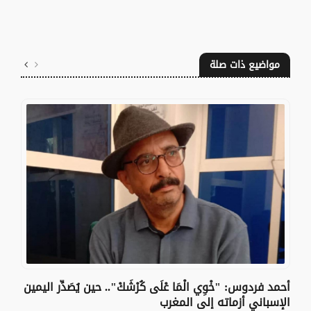
مواضيع ذات صلة
أحمد فردوس: "خْوِي الْمَا عْلَى كُرْشَكْ".. حين يُصَدِّر اليمين
الإسباني أزماته إلى المغرب