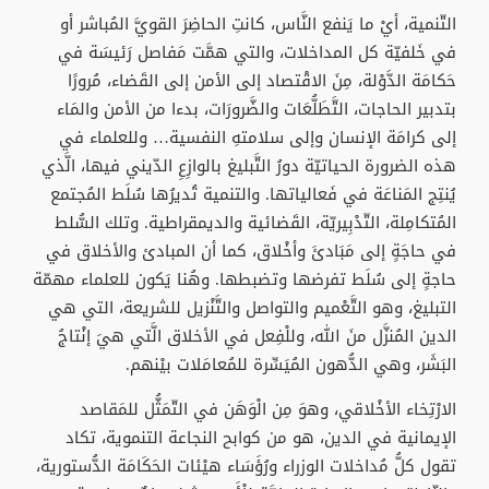
التّنمية، أيْ ما يَنفع النَّاس، كانتِ الحاضِرَ القويَّ المُباشر أو
في خَلفيّة كل المداخلات، والتي همَّت مَفاصل رَئيسَة في
حَكامَة الدَّوْلة، مِنَ الاقْتصاد إلى الأمن إلى القَضاء، مُرورًا
بتدبير الحاجات، التَّطَلُّعَات والضَّرورَات، بدءا من الأمن والمَاء
إلى كرامَة الإنسان وإلى سلامتهِ النفسية… وللعلماء في
هذه الضرورة الحياتيّة دورُ التَّبليغ بالوازِعِ الدّيني فيها، الَّذي
يُنتِج المَناعَة في فَعالياتها. والتنمية تُديرُها سُلَط المُجتمع
المُتكامِلة، التّدْبِيريّة، القَضائية والديمقراطية. وتلك السُّلط
في حاجَةٍ إلى مَبَادئَ وأخْلاق، كما أن المبادئ والأخلاق في
حاجةٍ إلى سُلَط تفرضها وتضبطها. وهُنا يَكون للعلماء مهمّة
التبليغ، وهو التَّعْميم والتواصل والتَّنْزيل للشريعة، التي هي
الدين المُنزَّل منَ الله، وللْفِعل في الأخلاق الَّتي هيَ إنْتاجُ
البَشَر، وهي الدُّهون المُيَسِّرة للمُعامَلات بيْنهم.
الارْتِخاء الأخْلاقي، وهوَ مِن الْوَهَن في التّمَثُّل للمَقاصد
الإيمانية في الدين، هو من كوابح النجاعة التنموية، تكاد
تقول كلُّ مُداخلات الوزراء ورُؤَسَاء هيْئات الحَكَامَة الدُّستورية،