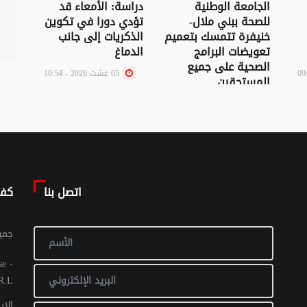
الجامعة الوطنية
دراسة: الأمعاء قد
علا
للصحة ببني ملال-
تؤدي دورا في تكوين
الكو
خنيفرة تتمسك بتعميم
الذكريات إلى جانب
يسا
تعويضات البرامج
الدماغ
بعض
الصحية على جميع
الكي
05 غشت 2026 - 10:54
المستحقين
05 غشت 2026 - 12:01
اتصل بنا
كف
© جم
R.L
الإي