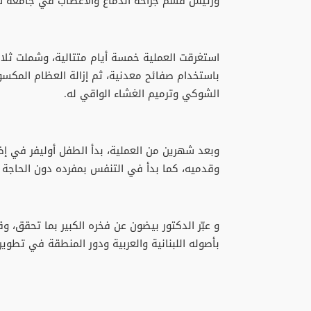
ورئيس قسم جراحة الدماغ والأعصاب في جامعة ش
استغرقت العملية خمسة أيام متتالية، وشملت ثلاث 
باستخدام صفائح معدنية، ثم إزالة العظام المكسورة
الشوكي وترميم الغشاء الواقي له.
وبعد شهرين من العملية، بدأ الطفل أوليفر في إ
وقدميه، كما بدأ في التنفس بمفرده دون الحاجة 
و عبّر الدكتور بيضون عن فخره الكبير بما تحقق، وقا
بأصوله اللبنانية والعربية ودور المنطقة في تطوير