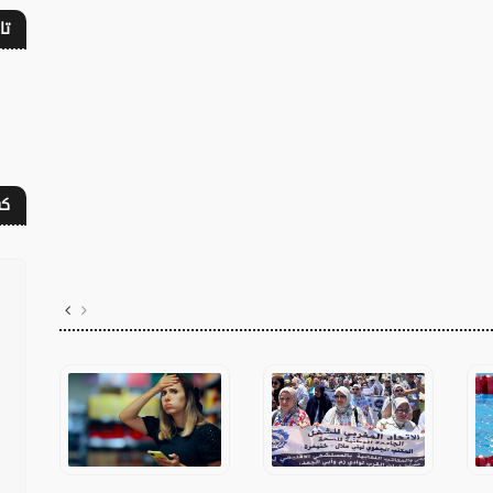
تا
كف