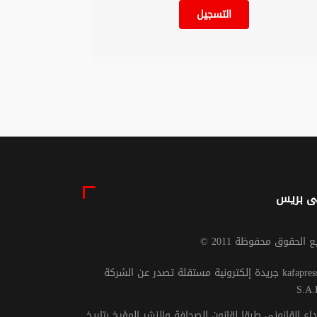
نجاح عملية زراعة رئتين
ج مخصص لارتفاع
التسجيل
للمغربية سلمى بفضل
ليسترول قد
العناية الملكية
هم في خفض
 الملوثات
04 غشت 2026 - 19:14
ميائية بالجسم
05 غشت 2026 - 09:16
ى بريس
يع الحقوق محفوظة 2011
جريدة إلكترونية مستقلة تصدر عن الشركة kafapresse -
S.A.
داع القانوني طبقا لقانون الصحافة والنشر المؤرخ بتاريخ