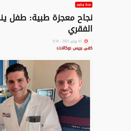
صحة وعلوم
نجاح معجزة طبية: طفل ين
الفقري
05 نونبر 2025 - 8:59
كفى بريس (وكالات)