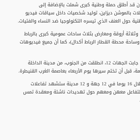
ان قد أطلق حملة وطنية كبرى شملت بالإضافة إلى
لات بالموشن ديزاين، توليد شخصيات داخل سياقات فيديو
ية حول العنف الذي تيسره التكنولوجيا ضد النساء والفتيات.
وثلاثة أروقة ومعارض بثلاث ساحات عمومية كبرى بالرباط
 وساحة محطة القطار الرباط أكدال)، كما أن جميع فيديوهات
وأضاف البلاغ أن المجلس أطلق أيضا قافلة وطنية جابت الجهات 12، انطلقت من الجنوب، من مدينة الداخلة
وخلص البلاغ إلى أن هذه المبادرة التي ستنظم خلال 16 يوما في 12 جهة و 12 مدينة ستشهد تفاعلات
 والتفاعل معهن ومعهم حول تهديدات ناشئة ومعقدة تمس