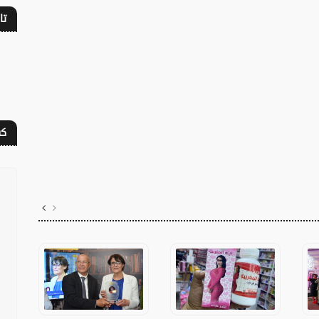
تا
كف