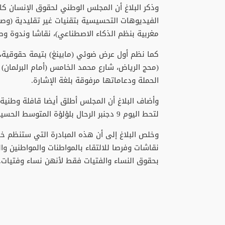
وذكر البلاغ أن المجلس الوطني لحقوق الإنسان ك
الفيديوهات التحسيسية بتقنيات غير تقليدية (وص
مغربية بنظم الذكاء الاصطناعي)، نقاشا وندوة وطن
كما نظم أول عرض ضوئي (مابينغ) بتيمة حقوقية، 
(محج الرياض، شارع محمد الخامس (أمام البرلمان)
الحملة ودعاماتها مرفوقة بلغة الإشارة.
لتحط اليوم 9 دجنبر الرحال بلؤلؤة المتوسط الحسيمة، قبل أن تختم سيرها يوم الأربعاء بعاصمة الغرب القنيطرة.
نقاشات وفرصا للالتقاء بالمواطنات والمواطنين
بحقوق النساء والفتيات فقط لأنهن نساء وفتيات.