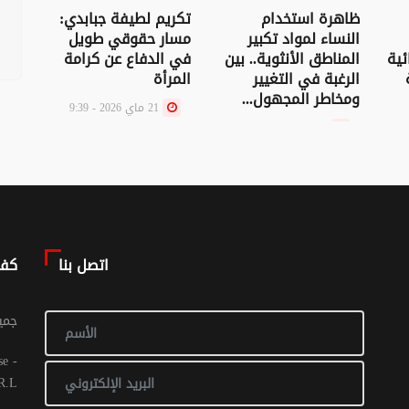
ظاهرة استخدام
تكريم لطيفة جبابدي:
زهور
النساء لمواد تكبير
مسار حقوقي طويل
لجنة
ئية
المناطق الأنثوية.. بين
في الدفاع عن كرامة
“الش
الرغبة في التغيير
المرأة
المر
ومخاطر المجهول...
21 ماي 2026 - 9:39
21 ماي 2026 - 10:39
اتصل بنا
كف
© جم
R.L