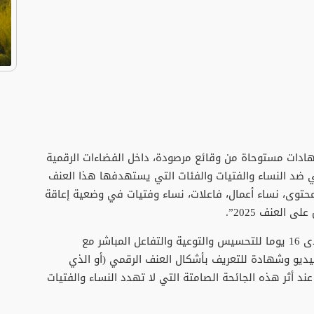
دات مستوحاة من وقائع مرصودة، داخل الفضاءات الرقمية
 ضد النساء والفتيات والفئات التي يستهدفها هذا العنف
حتوى، نساء أعمال، فاعلات، نساء وفتيات في وضعية إعاقة
العنف 2025”.
وتمتد هذه المبادرة بحسب بلاغ للمجلس، على مدى 16 يوما للتحسيس والتوعية والتفاعل المباشر مع
اطنات والمواطنين، يتم خلالها استعراض 16 فيديو وشهادة للتعريف بأشكال العنف الرقمي (أو الذي
ند أثر هذه الجائحة الصامتة التي لا تهدد النساء والفتيات