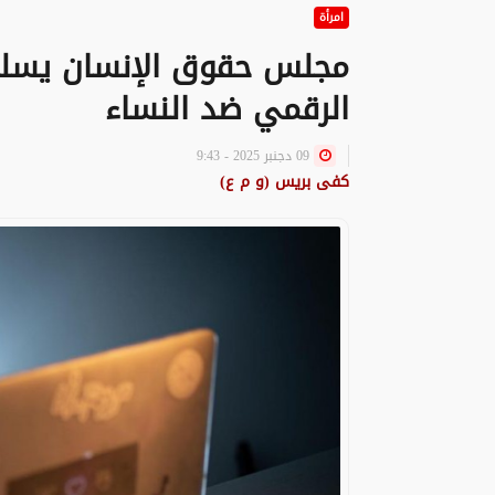
امرأة
مجلس حقوق الإنسان يسلط
الرقمي ضد النساء
09 دجنبر 2025 - 9:43
كفى بريس (و م ع)