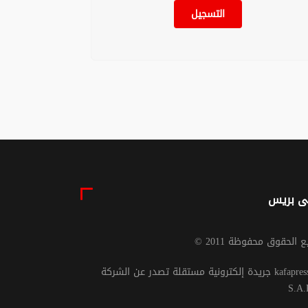
 كرام تفوز بجائزة
علماء يحددون مسارًا
التسجيل
 التحكيم في
جزيئيًا مرتبطًا بشيخوخة
ارقة لإبداعات
الخلايا الجذعية
أة الخليجية”
22 أبريل 2026 - 20:02
01 ماي 2026 - 13:16
ى بريس
يع الحقوق محفوظة 2011
جريدة إلكترونية مستقلة تصدر عن الشركة kafapresse -
S.A.