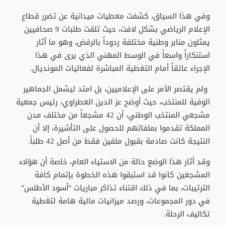
وفي هذا السياق، كشفت معطيات ميدانية عن تضرر قطاع
الإعلام الرياضي بشكل لافت، حيث تلقت طلبات 9 صحافيين
يمثلون منابر وطنية مختلفة ردوداً بالرفض، وهو ما أثار
استنكاراً واسعاً في الوسط المهني الذي يرى في هذا
الإجراء عائقاً أمام التغطية المباشرة لفعاليات المونديال.
ولم يقتصر الأمر على الإعلاميين، بل امتد ليشمل الجماهير
الوفية للمنتخب، حيث أوضح عز الدين العطراوي، رئيس جمعية
مشجعي المنتخب الوطني، أن 42 مشجعاً من مختلف مدن
المملكة تقدموا بملفاتهم للحصول على التأشيرة، إلا أن
النتيجة كانت صادمة بقبول ملفين فقط من أصل 42 طلباً.
وقد أثار هذا الوضع حالة من الاستياء العام، خاصة أن هؤلاء
المشجعين كانوا قد استبقوا هذه الخطوة بإتمام كافة
الترتيبات، بما في ذلك اقتناء تذاكر مباريات "أسود الأطلس"
في دور المجموعات، ورصد ميزانيات مالية هامة لتغطية
تكاليف الرحلة.