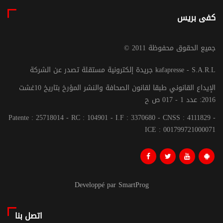
كفى بريس
© جميع الحقوق محفوظة 2011
جريدة إلكترونية مستقلة تصدر عن الشركة kafapresse - S.A.R.L
الإيداع القانوني طبقا لقانون الصحافة والنشر المؤرخ بتاريخ 10غشت
2016: عدد 1 - 017 ص ح
Patente : 25718014 - RC : 104901 - I.F : 3370680 - CNSS : 4111829 -
ICE : 001799721000071
Developpé par SmartProg
اتصل بنا