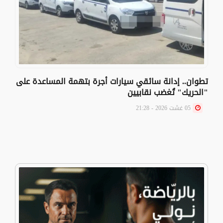
تطوان.. إدانة سائقي سيارات أجرة بتهمة المساعدة على
"الحريك" تُغضب نقابيين
05 غشت 2026 - 21:28