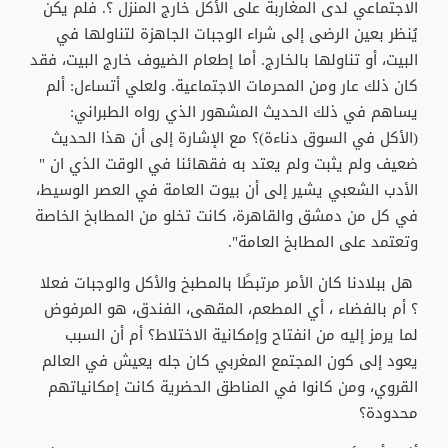
الاجتماعي لدى المغاربة على الأكل خارج المنزل ؟. فلم يكن
يُنظر بعين الرضى إلى شراء الوجبات الجاهزة لتناولها في
البيت، أو تناولها بالخارج. أما إطعام الضيوف خارج البيت، فقد
كان ذلك عار ومن المحرمات الاجتماعية. ولعلي أتساءل: ألم
يساهم في ذلك الحديث المشهور الذي رواه الطبراني:
(الأكل في السوق دناءة)؟ مع الإشارة إلى أن هذا الحديث
ضعيف ولم يثبت ولم يعتد به فقهائنا في الوقت الذي ان "
الأدب الشعبي يشير إلى أن بيوت العامة في العصر الوسيط،
في كل من دمشق والقاهرة، كانت تخلو من المطابخ الخاصة
وتعتمد على المطابخ العامة".
هل ببلادنا كان الأمر مرتبطًا بالمطبخ والأكل والوجبات فعلا
؟ أم بالفضاء ، أي المطعم، المقهى، الفندق، هو المرفوض
لما يرمز إليه من انفتاح وإمكانية الاختلاط؟ أم أن السبب
يعود إلى كون المجتمع المغربي كان جله يعيش في العالم
القروي، ومن كانوا في المناطق الحضرية كانت إمكانياتهم
محدودة؟