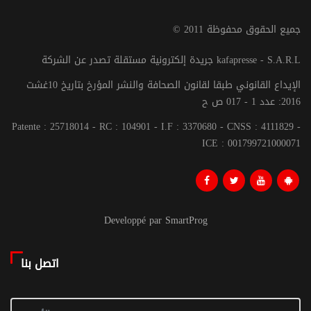
© جميع الحقوق محفوظة 2011
جريدة إلكترونية مستقلة تصدر عن الشركة kafapresse - S.A.R.L
الإيداع القانوني طبقا لقانون الصحافة والنشر المؤرخ بتاريخ 10غشت
2016: عدد 1 - 017 ص ح
Patente : 25718014 - RC : 104901 - I.F : 3370680 - CNSS : 4111829 -
ICE : 001799721000071
Developpé par SmartProg
اتصل بنا