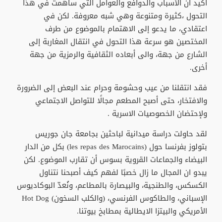
أكيد أن الأسباب والدوافع والعوامل التي ساهمت في هذا
التحول ،كثيرة ومتنوعة وهي شبه معروفة. لكن في
اعتقادي، ما يدعو إلى الاهتمام بالموضوع من طرف
المختصين هو سرعة هذا التحول في انتقال المغاربة إلى
الشارع من جهة، والى أبعاده الثقافية والرمزية من جهة
أخرى.
فقد انتقلنا من عيب وحشومة وحرام عند البعض إلى الضرورة
والافتخار، حتى أصبح المطعم مجالًا للتواصل الاجتماعي
ولإحتضان الخصوصيات الاسرية .
لقد حاولت دراسة ميدانية لباحثين بجامعة جان جوريس
بتولوز بفرنسا حول (les repas des Marocains) بكل من الدار
البيضاء والجماعات القروية بسوس أن تقارب الموضوع. لكن
يبدو ان المجال ما زال خصبًا لفهم كيف أصبحنا نتناول
الكسكس، والطنجية، والبيصارة بالمطاعم، ونُعدّ البوكاديوس
الإسباني، والطاكوس الفرنسي، (والكلب السخون) Hot Dog
الأمريكي والبيتزا الايطالية بمطابخ بيوتنا.