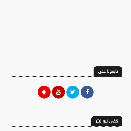
تابعونا على
كفى نيوزليتر