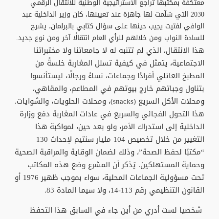
معتكفة بمكتبها تراجع الاستراتيجية الوطنية للانتقال الرقمي
2030 التي سُلّمت لها جاهزة عند تعيينها، كان وزير الداخلية عبد
الوافي لفتيت يجيب حينها على سؤال كتابي بالبرلمان، يشرح
للسادة النواب ومن خلالهم للرأي العام انتقالًا آخر ومن نوع جديد.
هذا الانتقال، الذي لم تتنبه له لا جامعاتنا ولا مختبراتنا
الاجتماعية، يتمثل في كيفية تسلل المغاربة خلسةً من
المطبخ العائلي أفرادًا وجماعات، نساءً ورجالًا، ليستأنسوا
بتناول وجباتهم خارج بيوتهم في المطاعم، والمقاهي،
ومحلات الأكل السريع (snacks)، ومحلات الحلويات، والشوايات.
هذا التحول الفجائي والسريع في عادات المغاربة دفع وزارة
الداخلية إلى استدراك الأمر، ولو بعد حين، لمواكبة هذا
التغيير من خلال تخصيص 104 مليار سنتيم لإحداث 130
“مكتبًا لحفظ الصحة”، وذلك لضمان الوقاية والمراقبة الصحية
وحماية المستهلكين. يُذكر أن المشرع وضع هذه المكاتب
تحت مسؤولية الجماعات المحلية، سواء بموجب ظهير 1976 أو
القانون التنظيمي رقم 113-14، ولا سيما المادة 83.
شخصيا لست أدري من أين جاء في السابق هذا التحفظ